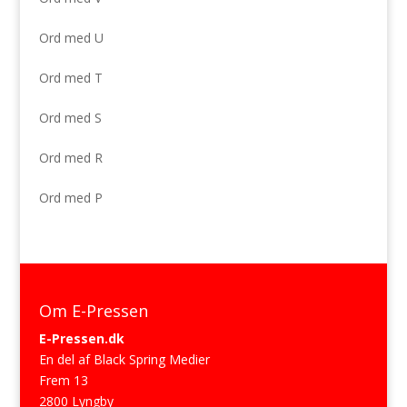
Ord med U
Ord med T
Ord med S
Ord med R
Ord med P
Om E-Pressen
E-Pressen.dk
En del af Black Spring Medier
Frem 13
2800 Lyngby