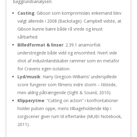
baggrundsanalysen:
Casting
: Gibson som kompromisløs enkemand blev
valgt allerede i 2008 (Backstage). Campbell vidste, at
Gibson kunne bære både rå vrede og knust
sårbarhed.
Billedformat & linser
: 2.39:1 anamorfisk
understregede både vidd og ensomhed. Hvert vide
shot af industrilandskaber rammer som en metafor
for Cravens egen isolation.
Lyd/musik
: Harry Gregson-Williams’ underspillede
score fungerer som filmens indre storm – tilstede,
men aldrig påtrængende (Sight & Sound, 2010).
Klipperytme
: “Cutting on action” i konfrontationer
holder pulsen oppe, mens tilbageholdende klip i
sorgscener giver rum til eftertanke (MUBI Notebook,
2011).