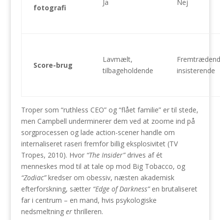
Ja
Nej
fotografi
Lavmælt,
Fremtrædend
Score-brug
tilbageholdende
insisterende
Troper som “ruthless CEO” og “flået familie” er til stede,
men Campbell underminerer dem ved at zoome ind på
sorgprocessen og lade action-scener handle om
internaliseret raseri fremfor billig eksplosivitet (TV
Tropes, 2010). Hvor
“The Insider”
drives af ét
menneskes mod til at tale op mod Big Tobacco, og
“Zodiac”
kredser om obessiv, næsten akademisk
efterforskning, sætter
“Edge of Darkness”
en brutaliseret
far i centrum – en mand, hvis psykologiske
nedsmeltning
er
thrilleren.