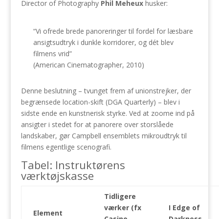
Director of Photography
Phil Meheux
husker:
“Vi ofrede brede panoreringer til fordel for læsbare
ansigtsudtryk i dunkle korridorer, og dét blev
filmens vrid”
(American Cinematographer, 2010)
Denne beslutning – tvunget frem af unionstrejker, der
begrænsede location-skift (DGA Quarterly) – blev i
sidste ende en kunstnerisk styrke. Ved at zoome ind på
ansigter i stedet for at panorere over storslåede
landskaber, gør Campbell ensemblets mikroudtryk til
filmens egentlige scenografi.
Tabel: Instruktørens
værktøjskasse
Tidligere
værker (fx
I Edge of
Element
Casino
Darkness