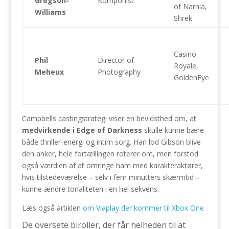
Gregson-
Komponist
of Narnia,
Williams
Shrek
Casino
Phil
Director of
Royale,
Meheux
Photography
GoldenEye
Campbells castingstrategi viser en bevidsthed om, at
medvirkende i Edge of Darkness
skulle kunne bære
både thriller-energi og intim sorg. Han lod Gibson blive
den anker, hele fortællingen roterer om, men forstod
også værdien af at omringe ham med karakteraktører,
hvis tilstedeværelse – selv i fem minutters skærmtid –
kunne ændre tonaliteten i en hel sekvens.
Læs også artiklen
om Viaplay der kommer til Xbox One
De oversete biroller, der får helheden til at