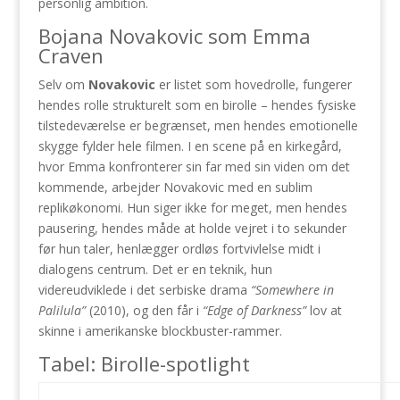
personlig ambition.
Bojana Novakovic som Emma
Craven
Selv om
Novakovic
er listet som hovedrolle, fungerer
hendes rolle strukturelt som en birolle – hendes fysiske
tilstedeværelse er begrænset, men hendes emotionelle
skygge fylder hele filmen. I en scene på en kirkegård,
hvor Emma konfronterer sin far med sin viden om det
kommende, arbejder Novakovic med en sublim
replikøkonomi. Hun siger ikke for meget, men hendes
pausering, hendes måde at holde vejret i to sekunder
før hun taler, henlægger ordløs fortvivlelse midt i
dialogens centrum. Det er en teknik, hun
videreudviklede i det serbiske drama
“Somewhere in
Palilula”
(2010), og den får i
“Edge of Darkness”
lov at
skinne i amerikanske blockbuster-rammer.
Tabel: Birolle-spotlight