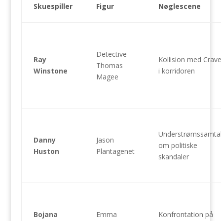
Skuespiller
Figur
Nøglescene
Detective
Ray
Kollision med Crav
Thomas
Winstone
i korridoren
Magee
Understrømssamta
Danny
Jason
om politiske
Huston
Plantagenet
skandaler
Bojana
Emma
Konfrontation på