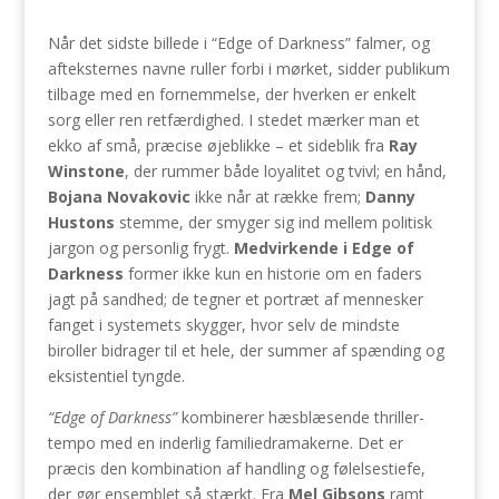
Når det sidste billede i “Edge of Darkness” falmer, og
afteksternes navne ruller forbi i mørket, sidder publikum
tilbage med en fornemmelse, der hverken er enkelt
sorg eller ren retfærdighed. I stedet mærker man et
ekko af små, præcise øjeblikke – et sideblik fra
Ray
Winstone
, der rummer både loyalitet og tvivl; en hånd,
Bojana Novakovic
ikke når at række frem;
Danny
Hustons
stemme, der smyger sig ind mellem politisk
jargon og personlig frygt.
Medvirkende i Edge of
Darkness
former ikke kun en historie om en faders
jagt på sandhed; de tegner et portræt af mennesker
fanget i systemets skygger, hvor selv de mindste
biroller bidrager til et hele, der summer af spænding og
eksistentiel tyngde.
“Edge of Darkness”
kombinerer hæsblæsende thriller-
tempo med en inderlig familiedramakerne. Det er
præcis den kombination af handling og følelsestiefe,
der gør ensemblet så stærkt. Fra
Mel Gibsons
ramt