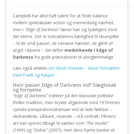
Campbell har altid haft talent for at finde balance
mellem spektakulær action og menneskelig nærhed,
men i
“Edge of Darkness”
læner han sig tydeligere mod
det intime. Det er instruktørens kærlighed til skuespillet
– til de små pauser, de nervøse hænder, de glimt af
angst i øjnene – der løfter
medvirkende i Edge of
Darkness
fra gode præstationer til uforglemmelige.
Læs også artiklen
om Klovn Forever – Klovn fortsætter
med Frank og Kasper
Hvor passer Edge of Darkness ind? Slægtskab
og fornyelse
“Edge of Darkness”
trækker på den klassiske politiske
thriller-tradition, men bryder afgørende med 1970’ernes
cyniske konspirationsdramaer ved at lade følelser –
ekshandlede, sårbare, rasende – stå centralt. Filmens
arv kan spores tilbage til værker som
“The Insider”
(1999) og
“Zodiac”
(2007), men dens hjerte banker et