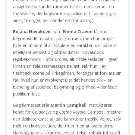
ansigt i de sekunder rummer hele filmens kerne: ren
fortvivlelse, der langsomt krystalliserer til vrede og, til
sidst, til noget, der minder om forløsning.
Bojana Novakovic
som
Emma Craven
får kun
begrænsede minutter på skærmen, men hun bruger
hver en af dem til at etablere en karakter, der både er
intelligent aktivist og sårbar datter. Novakovics
replikøkonomi – ofte ordløs, altid følelsesladet – giver
filmen sin følelsesmæssige ballast. Når hun, i en
flashback-scene på kirkegården, forsøger at forklare sin
far, hvad hun er involveret i, er det hendes blik – en
blanding af stolthed, bekymring og ømhed – der låser
publikum fast.
Bag kameraet står
Martin Campbell
, instruktøren
kendt for
GoldenEye
og
Casino Royale
. Campbell mestrer
den delikate kunst at lade karakterer trække vejret, selv
midt i en konspiration, der truer med at kvæle dem.
Hans signatur – stram iscenesættelse, robust fotografi