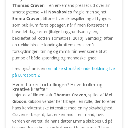
Thomas Craven
– en enkemand presset ud over sin
smertegrænse – til
Novakovics
fragile men sejnet
Emma Craven
, tilfører hver skuespiller lag af tyngde,
som publikum først opdager, når filmen fortsætter i
hovedet dage efter (ifølge baggrundsanalysen,
bekræftet på Rotten Tomatoes, 2010). Samtidig løfter
en række biroller loading-kraften: deres små
forskydninger i timing og mimik får hver scene til at
pumpe af både spænding og menneskelighed.
Læs også artiklen
om at se storslået underholdning live
på Eurosport 2
Hvem bærer fortællingen? Hovedroller og
kreative kræfter
I hjertet af filmen står
Thomas Craven
, spillet af
Mel
Gibson
. Gibson vender her tilbage i en rolle, der forener
hans karakteristiske intensitet med en ny skrøbelighed.
Craven er betjent, far, enkemand – en mand, hvis
verden er væltet, da hans datter Emma skubbes ud på
trappen foran huset og kollapser i hans arme. Gibsons