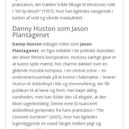
præstation, der trækker tråde tilbage til Winstones rolle
i
“Nil by Mouth”
(1997), hvor han ligeledes navigerede i
kanten af vold og sårede maskulinitet.
Danny Huston som Jason
Plantagenet
Danny Huston
indtager rollen som
Jason
Plantagenet
, en figur indviklet i de politiske skandaler,
der driver filmens konspiration. Hustons særlige gave er
at kunne spille mænd, hvis charme dækker over en
glidende moralsk kompass. I en central scene – en
understrømssamtale på et kontor i halvmørke – leverer
Huston et dobbeltspil i blik og stemmeføring, der får
publikum til at læne sig frem. Han bøjer aldrig
sandheden, men han folder den så elegant, at den
bliver uigenkendelig. Denne evne til nuanceret
dobbelthed genkendes fra hans præstation i
“The
Constant Gardener”
(2005), hvor han ligeledes
legemliggjorde en mand fanget mellem pligt og