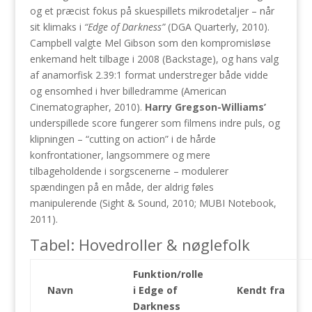
og et præcist fokus på skuespillets mikrodetaljer – når
sit klimaks i
“Edge of Darkness”
(DGA Quarterly, 2010).
Campbell valgte Mel Gibson som den kompromisløse
enkemand helt tilbage i 2008 (Backstage), og hans valg
af anamorfisk 2.39:1 format understreger både vidde
og ensomhed i hver billedramme (American
Cinematographer, 2010).
Harry Gregson-Williams’
underspillede score fungerer som filmens indre puls, og
klipningen – “cutting on action” i de hårde
konfrontationer, langsommere og mere
tilbageholdende i sorgscenerne – modulerer
spændingen på en måde, der aldrig føles
manipulerende (Sight & Sound, 2010; MUBI Notebook,
2011).
Tabel: Hovedroller & nøglefolk
Funktion/rolle
Navn
i Edge of
Kendt fra
Darkness