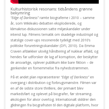
Kulturhistorisk resonans: tidsåndens grønne
bekymring
“Edge of Darkness”
ramte biograferne i 2010 – samme
år, som Wikileaks-debatten eksploderede, og
klimakrise-diskussionen satte miljøskandaler under
intenst lup. Filmens tematik om skadelige industrispil og
statslige cover-ups resonerede tydeligt med 2010’s
politiske foruretningsskandaler (DFI, 2010). Da Emma
Craven afdækker ulovlig håndtering af nuklear affald, og
hendes far udforsker de lag af korruption, der beskytter
de ansvarlige, oplever publikum ikke bare fiktion – de
genkender en fornemmelse fra nyhedsstrømmen.
På et andet plan repræsenterer
“Edge of Darkness”
en
overgang i distribution og forbrugsmønstre. Filmen var
en af de sidste store thrillere, der primært blev
markedsført og oplevet på biografer, før streaming-
økologien for alvor overtog. Internationalt skildrer den
glidningen fra biografruten til den digitale platform, hvor