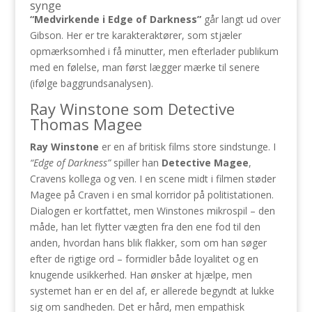
synge
“Medvirkende i Edge of Darkness”
går langt ud over
Gibson. Her er tre karakteraktører, som stjæler
opmærksomhed i få minutter, men efterlader publikum
med en følelse, man først lægger mærke til senere
(ifølge baggrundsanalysen).
Ray Winstone som Detective
Thomas Magee
Ray Winstone
er en af britisk films store sindstunge. I
“Edge of Darkness”
spiller han
Detective Magee
,
Cravens kollega og ven. I en scene midt i filmen støder
Magee på Craven i en smal korridor på politistationen.
Dialogen er kortfattet, men Winstones mikrospil – den
måde, han let flytter vægten fra den ene fod til den
anden, hvordan hans blik flakker, som om han søger
efter de rigtige ord – formidler både loyalitet og en
knugende usikkerhed. Han ønsker at hjælpe, men
systemet han er en del af, er allerede begyndt at lukke
sig om sandheden. Det er hård, men empathisk