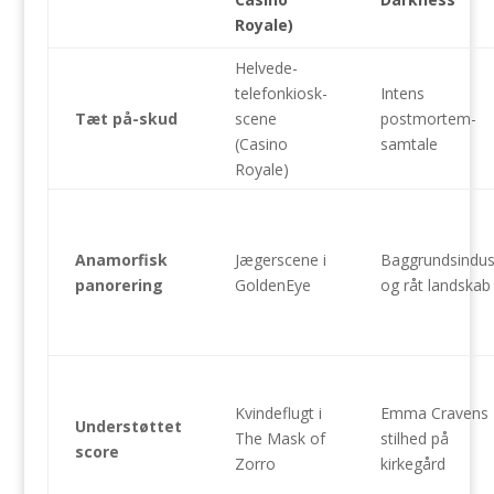
Royale)
Helvede-
telefonkiosk-
Intens
Tæt på-skud
scene
postmortem-
(Casino
samtale
Royale)
Anamorfisk
Jægerscene i
Baggrundsindust
panorering
GoldenEye
og råt landskab
Kvindeflugt i
Emma Cravens
Understøttet
The Mask of
stilhed på
score
Zorro
kirkegård