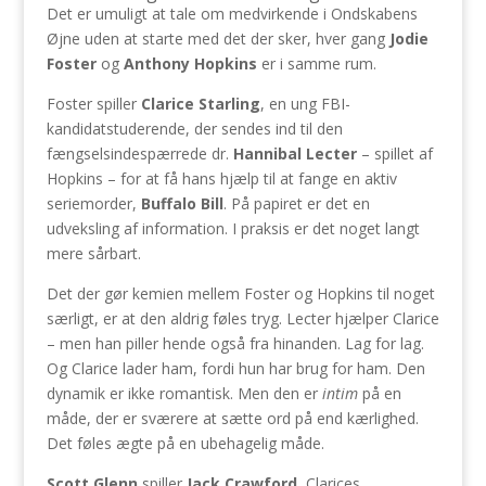
Det er umuligt at tale om medvirkende i Ondskabens
Øjne uden at starte med det der sker, hver gang
Jodie
Foster
og
Anthony Hopkins
er i samme rum.
Foster spiller
Clarice Starling
, en ung FBI-
kandidatstuderende, der sendes ind til den
fængselsindespærrede dr.
Hannibal Lecter
– spillet af
Hopkins – for at få hans hjælp til at fange en aktiv
seriemorder,
Buffalo Bill
. På papiret er det en
udveksling af information. I praksis er det noget langt
mere sårbart.
Det der gør kemien mellem Foster og Hopkins til noget
særligt, er at den aldrig føles tryg. Lecter hjælper Clarice
– men han piller hende også fra hinanden. Lag for lag.
Og Clarice lader ham, fordi hun har brug for ham. Den
dynamik er ikke romantisk. Men den er
intim
på en
måde, der er sværere at sætte ord på end kærlighed.
Det føles ægte på en ubehagelig måde.
Scott Glenn
spiller
Jack Crawford
, Clarices