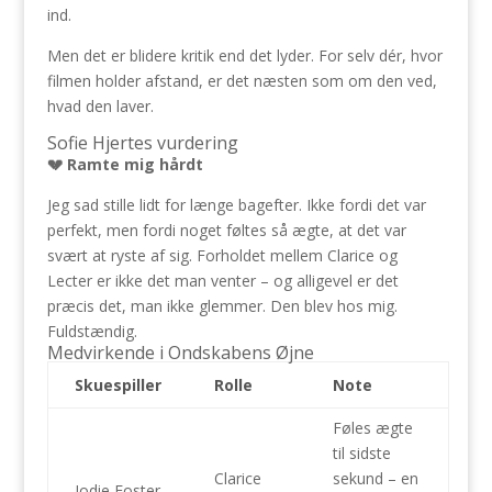
ind.
Men det er blidere kritik end det lyder. For selv dér, hvor
filmen holder afstand, er det næsten som om den ved,
hvad den laver.
Sofie Hjertes vurdering
💔 Ramte mig hårdt
Jeg sad stille lidt for længe bagefter. Ikke fordi det var
perfekt, men fordi noget føltes så ægte, at det var
svært at ryste af sig. Forholdet mellem Clarice og
Lecter er ikke det man venter – og alligevel er det
præcis det, man ikke glemmer. Den blev hos mig.
Fuldstændig.
Medvirkende i Ondskabens Øjne
Skuespiller
Rolle
Note
Føles ægte
til sidste
Clarice
sekund – en
Jodie Foster