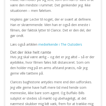
være den mindste i rummet. Det genkender jeg. Ikke
situationen – men følelsen.
Hopkins gør Lecter til noget, der er svært at definere.
Han er skræmmende. Men han er også den eneste i
filmen, der faktisk lytter til Clarice. Det er den del, der
gør ondt.
Læs også artiklen
medvirkende i The Outsiders
Det der ikke helt ramte
Hvis jeg skal være ærlig – og det er jeg altid – så er der
øjeblikke, hvor filmen føles lidt distanceret. Som om
den holder mig på en arms afstand præcis, når jeg
gerne ville tættere på.
Clarices baghistorie antydes mere end den udforskes.
Jeg ville gerne have haft mere tid med hende som
menneske, ikke bare som agent. Og Buffalo Bills
subplot er stedvis så mørkt og ubehageligt, at det
nærmest skubber mig lidt væk, frem for at trække mig