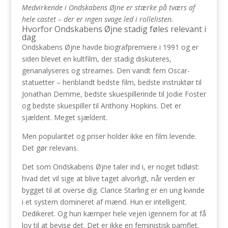
Medvirkende i Ondskabens Øjne er stærke på tværs af
hele castet – der er ingen svage led i rollelisten.
Hvorfor Ondskabens Øjne stadig føles relevant i
dag
Ondskabens Øjne havde biografpremiere i 1991 og er
siden blevet en kultfilm, der stadig diskuteres,
genanalyseres og streames. Den vandt fem Oscar-
statuetter – heriblandt bedste film, bedste instruktør til
Jonathan Demme, bedste skuespillerinde til Jodie Foster
og bedste skuespiller til Anthony Hopkins. Det er
sjældent. Meget sjældent.
Men popularitet og priser holder ikke en film levende.
Det gør relevans.
Det som Ondskabens Øjne taler ind i, er noget tidløst:
hvad det vil sige at blive taget alvorligt, når verden er
bygget til at overse dig. Clarice Starling er en ung kvinde
i et system domineret af mænd. Hun er intelligent.
Dedikeret. Og hun kæmper hele vejen igennem for at få
lov til at bevise det. Det er ikke en feministisk pamflet.