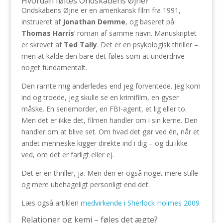
Hvordan føltes Ondskabens Øjne?
Ondskabens Øjne er en amerikansk film fra 1991,
instrueret af
Jonathan Demme
, og baseret på
Thomas Harris
‘ roman af samme navn. Manuskriptet
er skrevet af
Ted Tally
. Det er en psykologisk thriller –
men at kalde den bare det føles som at underdrive
noget fundamentalt.
Den ramte mig anderledes end jeg forventede. Jeg kom
ind og troede, jeg skulle se en krimifilm, en gyser
måske. En seriemorder, en FBI-agent, et lig eller to.
Men det er ikke det, filmen handler om i sin kerne. Den
handler om at blive set. Om hvad det gør ved én, når et
andet menneske kigger direkte ind i dig – og du ikke
ved, om det er farligt eller ej.
Det er en thriller, ja. Men den er også noget mere stille
og mere ubehageligt personligt end det.
Læs også artiklen
medvirkende i Sherlock Holmes 2009
Relationer og kemi – føles det ægte?