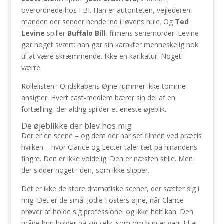
overordnede hos FBI. Han er autoriteten, vejlederen,
manden der sender hende ind i løvens hule. Og
Ted
Levine
spiller
Buffalo Bill
, filmens seriemorder. Levine
gør noget svært: han gør sin karakter menneskelig nok
til at være skræmmende. Ikke en karikatur. Noget
værre.
Rollelisten i Ondskabens Øjne rummer ikke tomme
ansigter. Hvert cast-medlem bærer sin del af en
fortælling, der aldrig spilder et eneste øjeblik.
De øjeblikke der blev hos mig
Der er en scene – og dem der har set filmen ved præcis
hvilken – hvor Clarice og Lecter taler tæt på hinandens
fingre. Den er ikke voldelig. Den er næsten stille. Men
der sidder noget i den, som ikke slipper.
Det er ikke de store dramatiske scener, der sætter sig i
mig. Det er de små. Jodie Fosters øjne, når Clarice
prøver at holde sig professionel og ikke helt kan. Den
måde hun holder på sig selv, som om hun er vant til at