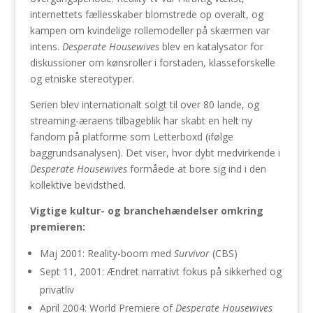
internettets fællesskaber blomstrede op overalt, og
kampen om kvindelige rollemodeller på skærmen var
intens.
Desperate Housewives
blev en katalysator for
diskussioner om kønsroller i forstaden, klasseforskelle
og etniske stereotyper.
Serien blev internationalt solgt til over 80 lande, og
streaming-æraens tilbageblik har skabt en helt ny
fandom på platforme som Letterboxd (ifølge
baggrundsanalysen). Det viser, hvor dybt medvirkende i
Desperate Housewives
formåede at bore sig ind i den
kollektive bevidsthed.
Vigtige kultur- og branchehændelser omkring
premieren:
Maj 2001: Reality-boom med
Survivor
(CBS)
Sept 11, 2001: Ændret narrativt fokus på sikkerhed og
privatliv
April 2004: World Premiere of
Desperate Housewives