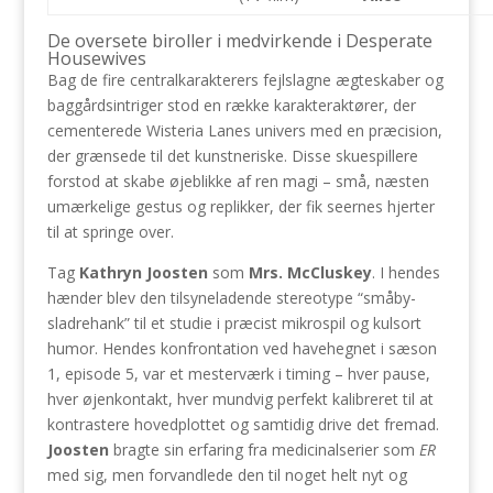
De oversete biroller i medvirkende i Desperate
Housewives
Bag de fire centralkarakterers fejlslagne ægteskaber og
baggårdsintriger stod en række karakteraktører, der
cementerede Wisteria Lanes univers med en præcision,
der grænsede til det kunstneriske. Disse skuespillere
forstod at skabe øjeblikke af ren magi – små, næsten
umærkelige gestus og replikker, der fik seernes hjerter
til at springe over.
Tag
Kathryn Joosten
som
Mrs. McCluskey
. I hendes
hænder blev den tilsyneladende stereotype “småby-
sladrehank” til et studie i præcist mikrospil og kulsort
humor. Hendes konfrontation ved havehegnet i sæson
1, episode 5, var et mesterværk i timing – hver pause,
hver øjenkontakt, hver mundvig perfekt kalibreret til at
kontrastere hovedplottet og samtidig drive det fremad.
Joosten
bragte sin erfaring fra medicinalserier som
ER
med sig, men forvandlede den til noget helt nyt og