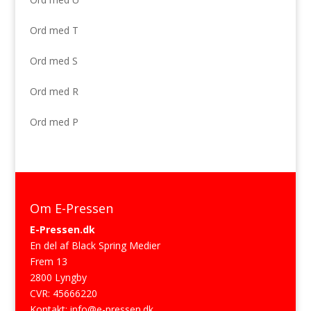
Ord med T
Ord med S
Ord med R
Ord med P
Om E-Pressen
E-Pressen.dk
En del af Black Spring Medier
Frem 13
2800 Lyngby
CVR: 45666220
Kontakt:
info@e-pressen.dk