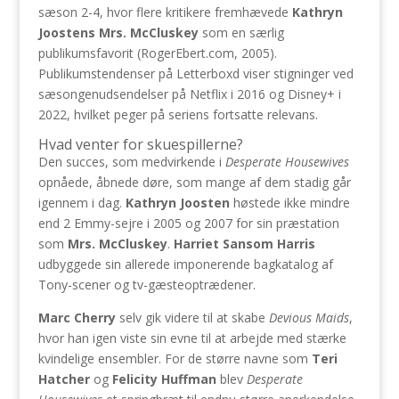
sæson 2-4, hvor flere kritikere fremhævede
Kathryn
Joostens
Mrs. McCluskey
som en særlig
publikumsfavorit (RogerEbert.com, 2005).
Publikumstendenser på Letterboxd viser stigninger ved
sæsongenudsendelser på Netflix i 2016 og Disney+ i
2022, hvilket peger på seriens fortsatte relevans.
Hvad venter for skuespillerne?
Den succes, som medvirkende i
Desperate Housewives
opnåede, åbnede døre, som mange af dem stadig går
igennem i dag.
Kathryn Joosten
høstede ikke mindre
end 2 Emmy-sejre i 2005 og 2007 for sin præstation
som
Mrs. McCluskey
.
Harriet Sansom Harris
udbyggede sin allerede imponerende bagkatalog af
Tony-scener og tv-gæsteoptrædener.
Marc Cherry
selv gik videre til at skabe
Devious Maids
,
hvor han igen viste sin evne til at arbejde med stærke
kvindelige ensembler. For de større navne som
Teri
Hatcher
og
Felicity Huffman
blev
Desperate