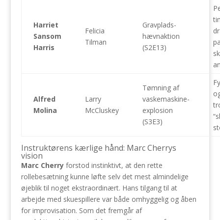
Pe
ti
Harriet
Gravplads-
Felicia
dr
Sansom
hævnaktion
Tilman
pa
Harris
(S2E13)
sk
an
Fy
Tømning af
o
Alfred
Larry
vaskemaskine-
tr
Molina
McCluskey
explosion
“s
(S3E3)
st
Instruktørens kærlige hånd: Marc Cherrys
vision
Marc Cherry
forstod instinktivt, at den rette
rollebesætning kunne løfte selv det mest almindelige
øjeblik til noget ekstraordinært. Hans tilgang til at
arbejde med skuespillere var både omhyggelig og åben
for improvisation. Som det fremgår af