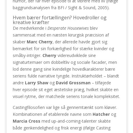
humor, der får hver episode til at vibrere med liv (ifølge
baggrundsanalysen fra BFI / Sight & Sound, 2005).
Hvem bærer fortællingen? Hovedroller og
kreative kræfter
De medvirkende i
Desperate Housewives
blev
sammensat med en næsten kirurgisk præcision af
skaber
Marc Cherry
, der allerede havde gjort sig
bemærket for sin forkærlighed for stærke kvinder og
småby-intriger.
Cherry
videreudviklede sine
signaturtemaer om dobbeltliv og sociale facader, men
lod denne gang sine kvindelige hovedkarakterer bære
seriens fulde narrative tyngde. Instruktørholdet – blandt
andre
Larry Shaw
og
David Grossman
– tilføjede
hver episode sit eget æstetiske præg, hvilket skabte en
visuel rytme, der matchede seriens tonale kompleksitet.
Castingfilosofien var lige så gennemtænkt som kløver.
Kombinationen af etablerede navne som
Hatcher
og
Marcia Cross
med up-and-coming-talenter skabte
både genkendelighed og frisk energi (ifølge Casting