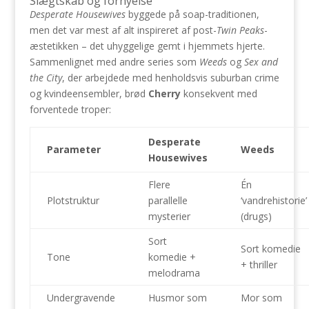
Slægtskab og fornyelse
Desperate Housewives
byggede på soap-traditionen,
men det var mest af alt inspireret af post-
Twin Peaks
-
æstetikken – det uhyggelige gemt i hjemmets hjerte.
Sammenlignet med andre series som
Weeds
og
Sex and
the City
, der arbejdede med henholdsvis suburban crime
og kvindeensembler, brød
Cherry
konsekvent med
forventede troper:
Desperate
Parameter
Weeds
Housewives
Flere
Én
Plotstruktur
parallelle
‘vandrehistorie’
mysterier
(drugs)
Sort
Sort komedie
Tone
komedie +
+ thriller
melodrama
Undergravende
Husmor som
Mor som