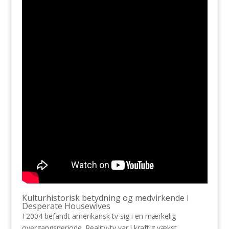
Kulturhistorisk betydning og medvirkende i
Desperate Housewives
I 2004 befandt amerikansk tv sig i en mærkelig
overgangsperiode. Reality-tv var i kraftig vækst,