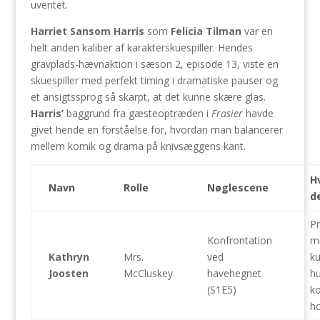
uventet.
Harriet Sansom Harris
som
Felicia Tilman
var en
helt anden kaliber af karakterskuespiller. Hendes
gravplads-hævnaktion i sæson 2, episode 13, viste en
skuespiller med perfekt timing i dramatiske pauser og
et ansigtssprog så skarpt, at det kunne skære glas.
Harris’
baggrund fra gæsteoptræden i
Frasier
havde
givet hende en forståelse for, hvordan man balancerer
mellem komik og drama på knivsæggens kant.
H
Navn
Rolle
Nøglescene
de
Pr
Konfrontation
mi
Kathryn
Mrs.
ved
ku
Joosten
McCluskey
havehegnet
hu
(S1E5)
ko
h