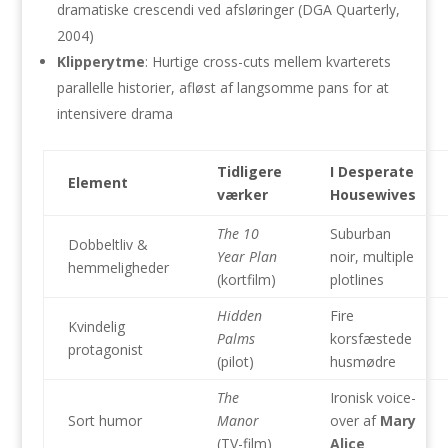
dramatiske crescendi ved afsløringer (DGA Quarterly,
2004)
Klipperytme
: Hurtige cross-cuts mellem kvarterets
parallelle historier, afløst af langsomme pans for at
intensivere drama
Tidligere
I Desperate
Element
værker
Housewives
The 10
Suburban
Dobbeltliv &
Year Plan
noir, multiple
hemmeligheder
(kortfilm)
plotlines
Hidden
Fire
Kvindelig
Palms
korsfæstede
protagonist
(pilot)
husmødre
The
Ironisk voice-
Sort humor
Manor
over af
Mary
(TV-film)
Alice