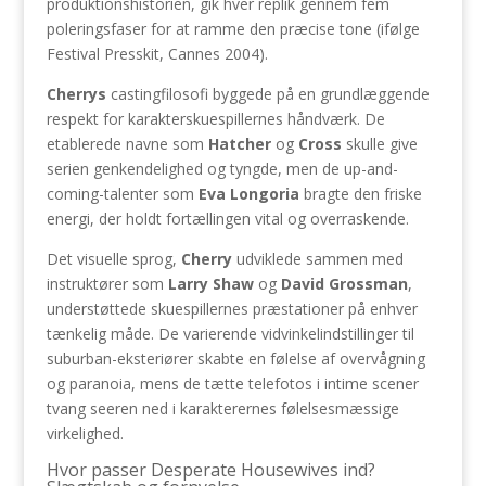
produktionshistorien, gik hver replik gennem fem
poleringsfaser for at ramme den præcise tone (ifølge
Festival Presskit, Cannes 2004).
Cherrys
castingfilosofi byggede på en grundlæggende
respekt for karakterskuespillernes håndværk. De
etablerede navne som
Hatcher
og
Cross
skulle give
serien genkendelighed og tyngde, men de up-and-
coming-talenter som
Eva Longoria
bragte den friske
energi, der holdt fortællingen vital og overraskende.
Det visuelle sprog,
Cherry
udviklede sammen med
instruktører som
Larry Shaw
og
David Grossman
,
understøttede skuespillernes præstationer på enhver
tænkelig måde. De varierende vidvinkelindstillinger til
suburban-eksteriører skabte en følelse af overvågning
og paranoia, mens de tætte telefotos i intime scener
tvang seeren ned i karakterernes følelsesmæssige
virkelighed.
Hvor passer Desperate Housewives ind?