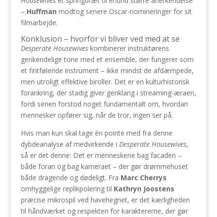
Housewives
et springbræt til endnu større anerkendelse
–
Huffman
modtog senere Oscar-nomineringer for sit
filmarbejde.
Konklusion – hvorfor vi bliver ved med at se
Desperate Housewives
kombinerer instruktørens
genkendelige tone med et ensemble, der fungerer som
et fintfølende instrument – ikke mindst de afdæmpede,
men utroligt effektive biroller. Det er en kulturhistorisk
forankring, der stadig giver genklang i streaming-æraen,
fordi serien forstod noget fundamentalt om, hvordan
mennesker opfører sig, når de tror, ingen ser på.
Hvis man kun skal tage én pointe med fra denne
dybdeanalyse af medvirkende i
Desperate Housewives
,
så er det denne: Det er menneskene bag facaden –
både foran og bag kameraet – der gør drømmehuset
både dragende og dødeligt. Fra
Marc Cherrys
omhyggelige replikpolering til
Kathryn Joostens
præcise mikrospil ved havehegnet, er det kærligheden
til håndværket og respekten for karaktererne, der gør