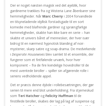
Der er noget næsten magisk ved det øjeblik, hvor
gardinerne trækkes fra og Wisteria Lane åbenbarer sine
hemmeligheder. Når
Marc Cherry
i 2004 forvandlede
en tilsyneladende idyllisk forstadsgade til en sort
komedie med blafrende gardiner og sprængfarlige
hemmeligheder, skabte han ikke bare en serie – han
skabte et univers båret af mennesker, der hver især
bidrog til en nærmest hypnotisk blanding af noir-
mysterier, skarp satire og soap-drama. De medvirkende
i
Desperate Housewives
blev samlet til et ensemble, der
fungerer som et fintfølende urværk, hvor hver
komponent – fra de fire kvindelige hovedroller til de
mest uventede biroller – spiller sin afgørende rolle i
seriens vedholdende appel.
Det er præcis denne dybde i rollebesætningen, der gør
serien til mere end blot underholdning. Fra stjerneskud
som
Teri Hatcher
og
Felicity Huffman
til de
finstillede biroller, skabes der lag på lag af suspense og