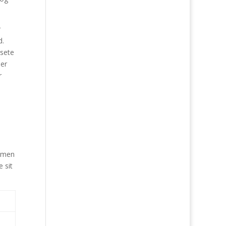
r
d.
rsete
ser
r
, men
 sit