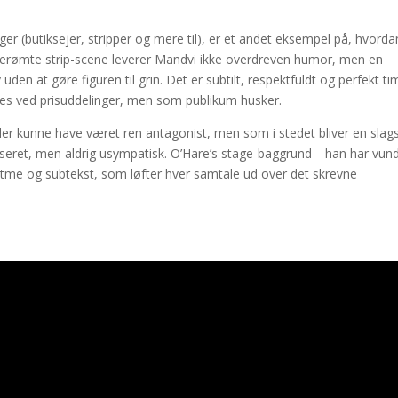
r (butiksejer, stripper og mere til), er et andet eksempel på, hvorda
 berømte strip-scene leverer Mandvi ikke overdreven humor, men en
n at gøre figuren til grin. Det er subtilt, respektfuldt og perfekt ti
ses ved prisuddelinger, men som publikum husker.
der kunne have været ren antagonist, men som i stedet bliver en slag
kseret, men aldrig usympatisk. O’Hare’s stage-baggrund—han har vun
me og subtekst, som løfter hver samtale ud over det skrevne