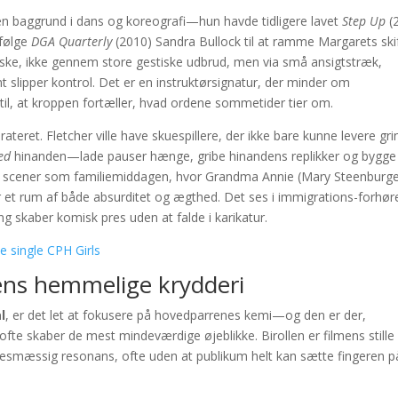
en baggrund i dans og koreografi—hun havde tidligere lavet
Step Up
(
ifølge
DGA Quarterly
(2010) Sandra Bullock til at ramme Margarets skif
eske, ikke gennem store gestiske udbrud, men via små ansigtstræk,
slipper kontrol. Det er en instruktørsignatur, der minder om
id til, at kroppen fortæller, hvad ordene sommetider tier om.
teret. Fletcher ville have skuespillere, der ikke bare kunne levere gri
ed
hinanden—lade pauser hænge, gribe hinandens replikker og bygge
t i scener som familiemiddagen, hvor Grandma Annie (Mary Steenburg
 et rum af både absurditet og ægthed. Det ses i immigrations-forhør
g skaber komisk pres uden at falde i karikatur.
e single CPH Girls
mens hemmelige krydderi
l
, er det let at fokusere på hovedparrenes kemi—og den er der,
ofte skaber de mest mindeværdige øjeblikke. Birollen er filmens stille
sesmæssig resonans, ofte uden at publikum helt kan sætte fingeren p