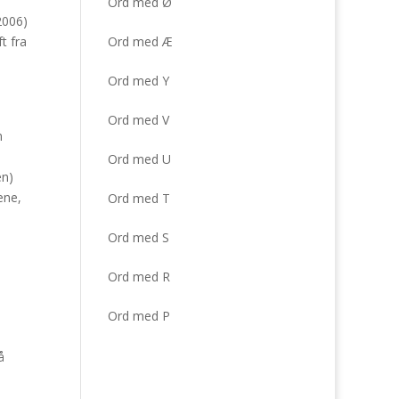
Ord med Ø
2006)
t fra
Ord med Æ
Ord med Y
Ord med V
n
Ord med U
en)
ene,
Ord med T
Ord med S
Ord med R
Ord med P
å