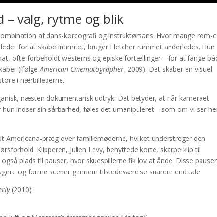
 – valg, rytme og blik
ombination af dans-koreografi og instruktørsans. Hvor mange rom-
illeder for at skabe intimitet, bruger Fletcher rummet anderledes. Hun
at, ofte forbeholdt westerns og episke fortællinger—for at fange bå
kaber (ifølge
American Cinematographer
, 2009). Det skaber en visuel
tore i nærbillederne.
ganisk, næsten dokumentarisk udtryk. Det betyder, at når kameraet
or hun indser sin sårbarhed, føles det umanipuleret—som om vi ser he
t Americana-præg over familiemøderne, hvilket understreger den
rsforhold. Klipperen, Julien Levy, benyttede korte, skarpe klip til
å plads til pauser, hvor skuespillerne fik lov at ånde. Disse pauser
, reagere og forme scener gennem tilstedeværelse snarere end tale.
rly
(2010):