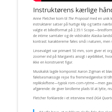
Instruktørens kærlige hånd
Anne Fletcher kom til
The Proposal
med en unik k
instruktører satser på hurtige klip og tætte nærb
valgte et billedformat på 2.35:1 Scope—bredform
de intime samtaler og de vidstrakte Alaska-lands
kontrast: karaktererne føles små i naturen, men s
Linsevalget var primært 50 mm, som giver et or
zoomer ind på Margarets ansigt i øjeblikket, hv
ikke en konstrueret figur.
Musikalsk lagde komponist Aaron Zigman et blød
følelsesmæssige rejse fra fremmedgørelse til tilhø
replikskiftene—typisk rom-com-rytme—men gav ogs
afgørende: de giver birollerne plads til at lytte
Fletcher forklarede i et interview med
DGA Quarte