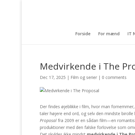
Forside
For mænd
IT 
Medvirkende i The Pr
Dec 17, 2025
|
Film og serier
|
0 comments
Der findes øjeblikke i film, hvor man fornemmer, a
taler højere end ord, og selv den mindste birolle
Proposal
fra 2009 er en sådan film—en romantis
produktioner med den falske forlovelse som omdr
Det skyldes ikke mindst
medvirkende i The Pr