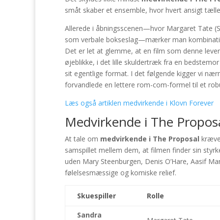
småt skaber et ensemble, hvor hvert ansigt tælle
Allerede i åbningsscenen—hvor Margaret Tate (S
som verbale bokseslag—mærker man kombinationen
Det er let at glemme, at en film som denne lever 
øjeblikke, i det lille skuldertræk fra en bedstemor
sit egentlige format. I det følgende kigger vi næ
forvandlede en lettere rom-com-formel til et ro
Læs også artiklen medvirkende i Klovn Forever
Medvirkende i The Proposa
At tale om
medvirkende i The Proposal
kræver
samspillet mellem dem, at filmen finder sin styrk
uden Mary Steenburgen, Denis O’Hare, Aasif Mand
følelsesmæssige og komiske relief.
Skuespiller
Rolle
Sandra