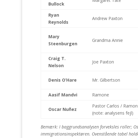
Margaret Tate
Bullock
Ryan
Andrew Paxton
Reynolds
Mary
Grandma Annie
Steenburgen
Craig T.
Joe Paxton
Nelson
Denis O’Hare
Mr. Gilbertson
Aasif Mandvi
Ramone
Pastor Carlos / Ramon
Oscar Nuñez
(note: analysens fejl)
Bemærk: I baggrundsanalysen forveksles roller; Os
immigrationsinspektøren. Ovenstående tabel holder 