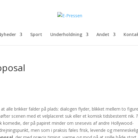
Nyheder
Sport
Underholdning
Andet
Konta
oposal
t alle brikker falder på plads: dialogen flyder, blikket mellem to figur
 løfter scenen med et velplaceret suk eller et komisk tidsbestemt nik.
k komedie, der på papiret minder om snesevis af andre Hollywood-
ejningspunkt, men som i praksis føles frisk, levende og menneskelig
oposal
, der med præcis timing, varme og mod på at spille både stort