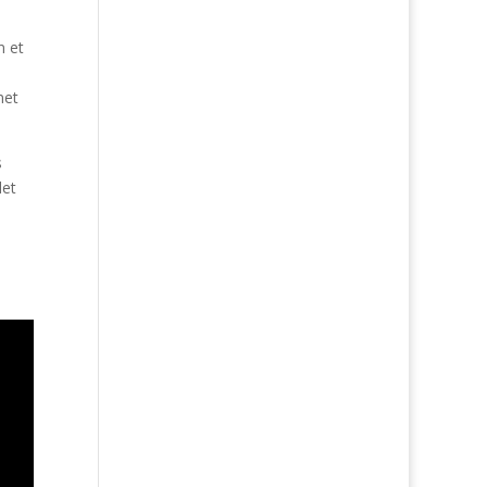
n et
met
s
det