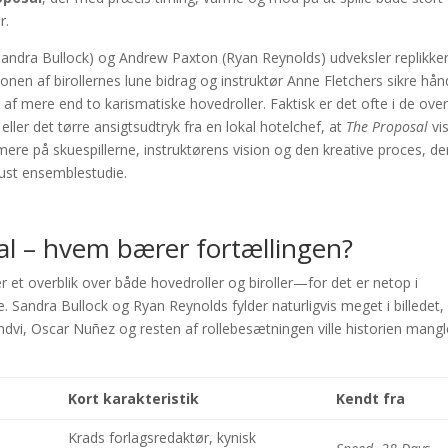
r.
andra Bullock) og Andrew Paxton (Ryan Reynolds) udveksler replikke
 af birollernes lune bidrag og instruktør Anne Fletchers sikre hån
af mere end to karismatiske hovedroller. Faktisk er det ofte i de ove
 eller det tørre ansigtsudtryk fra en lokal hotelchef, at
The Proposal
vi
rmere på skuespillerne, instruktørens vision og den kreative proces, de
bust ensemblestudie.
l – hvem bærer fortællingen?
 et overblik over både hovedroller og biroller—for det er netop i
e. Sandra Bullock og Ryan Reynolds fylder naturligvis meget i billedet
vi, Oscar Nuñez og resten af rollebesætningen ville historien mangle
Kort karakteristik
Kendt fra
Krads forlagsredaktør, kynisk