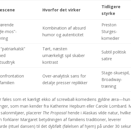
Tidligere
escene
Hvorfor det virker
styrke
rørende
Preston
Kombination af absurd
gle-mos”-
Sturges-
humor og autenticitet
ring
komedier
 “patriarkalsk”
Tørt, næsten
Subtil politisk
med
umærkeligt spil skaber
satire
tsudtryk
kontrast
Stage-skuespil,
onfrontation
Over-analytisk sans for
Broadway-
amilien
detalje presser replikker
træning
 føles som et kærligt ekko af screwball-komediens gyldne æra—hun 
ger, som man kender fra Katherine Hepburn eller Carole Lombard. 
 salonmiljøer, placerer
The Proposal
hende i Alaskas vilde natur, hvilke
 forklarer Margaret betydningen af familiens traditioner, leverer
de (rituel dansen) til det dybfølt (følelsen af hjem) på under 30 seku