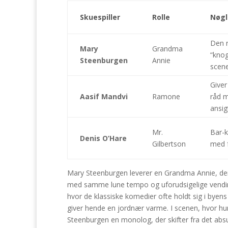
Skuespiller
Rolle
Nøgl
Den 
Mary
Grandma
“kno
Steenburgen
Annie
scene
Giver
Aasif Mandvi
Ramone
råd 
ansig
Mr.
Bar-k
Denis O’Hare
Gilbertson
med f
Mary Steenburgen leverer en Grandma Annie, der
med samme lune tempo og uforudsigelige vendin
hvor de klassiske komedier ofte holdt sig i byens
giver hende en jordnær varme. I scenen, hvor hun
Steenburgen en monolog, der skifter fra det absur