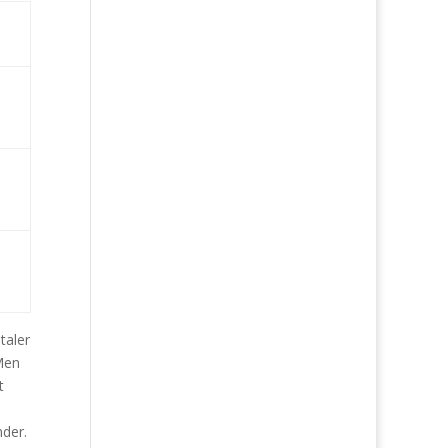
taler
Men
t
nder.