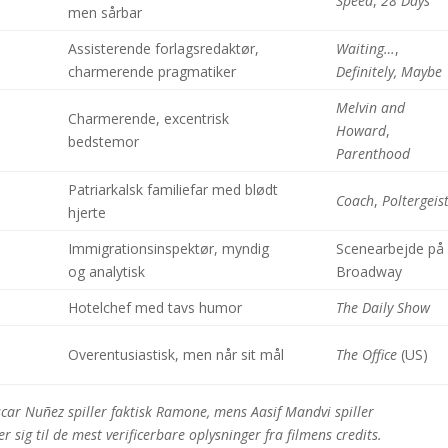
Speed
,
28 Days
men sårbar
Assisterende forlagsredaktør,
Waiting…
,
charmerende pragmatiker
Definitely, Maybe
Melvin and
Charmerende, excentrisk
Howard
,
bedstemor
Parenthood
Patriarkalsk familiefar med blødt
Coach
,
Poltergeis
hjerte
Immigrationsinspektør, myndig
Scenearbejde på
og analytisk
Broadway
Hotelchef med tavs humor
The Daily Show
Overentusiastisk, men når sit mål
The Office
(US)
car Nuñez spiller faktisk Ramone, mens Aasif Mandvi spiller
sig til de mest verificerbare oplysninger fra filmens credits.