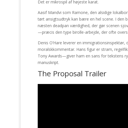
Det er mikrospil af højeste karat.
Aasif Mandvi som Ramone, den alsidige lokalborge
tørt ansigtsudtryk kan bære en hel scene. I den
næsten deadpan værdighed, der gør scenen sjov ude
—præcis den type birolle-arbejde, der ofte over
Denis O’Hare leverer en immigrationsinspektør, 
moralskkommentar. Hans figur er stram, regelfi
Tony Awards—giver ham en sans for tekstens ryt
manuskript.
The Proposal Trailer