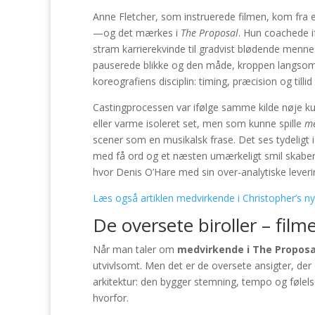
Anne Fletcher, som instruerede filmen, kom fra 
—og det mærkes i
The Proposal
. Hun coachede 
stram karrierekvinde til gradvist blødende menn
pauserede blikke og den måde, kroppen langsomt 
koreografiens disciplin: timing, præcision og till
Castingprocessen var ifølge samme kilde nøje kura
eller varme isoleret set, men som kunne spille
m
scener som en musikalsk frase. Det ses tydelig
med få ord og et næsten umærkeligt smil skaber
hvor Denis O’Hare med sin over-analytiske leverin
Læs også artiklen medvirkende i Christopher’s ny
De oversete biroller – fil
Når man taler om
medvirkende i The Proposa
utvivlsomt. Men det er de oversete ansigter, der 
arkitektur: den bygger stemning, tempo og følel
hvorfor.