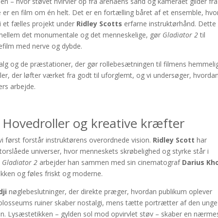
nen – hvor støvet hvirvler op fra arenaens sand og kameraet glider fra
e er en film om én helt. Det er en fortælling båret af et ensemble, hvo
 et fælles projekt under
Ridley Scotts
erfarne instruktørhånd. Dette
, mellem det monumentale og det menneskelige, gør
Gladiator 2
til
iefilm med nerve og dybde.
 valg og de præstationer, der gør rollebesætningen til filmens hemmeli
ler, der løfter værket fra godt til uforglemt, og vi undersøger, hvorda
ers arbejde.
Hovedroller og kreative kræfter
i først forstår instruktørens overordnede vision.
Ridley Scott
har
storslåede universer, hvor menneskets skrøbelighed og styrke står i
I
Gladiator 2
arbejder han sammen med sin cinematograf
Darius Kho
tikken og føles friskt og moderne.
ji
nøglebeslutninger, der direkte præger, hvordan publikum oplever
olosseums ruiner skaber nostalgi, mens tætte portrætter af den unge
n. Lysæstetikken – gylden sol mod opvirvlet støv – skaber en nærme