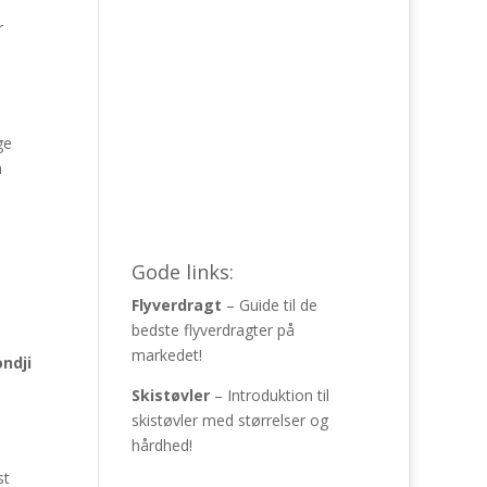
r
ge
n
Gode links:
Flyverdragt
– Guide til de
bedste flyverdragter på
markedet!
ndji
Skistøvler
– Introduktion til
skistøvler med størrelser og
hårdhed!
st