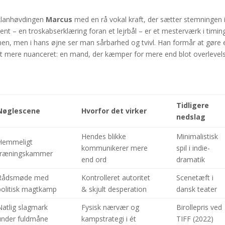
r klanhøvdingen
Marcus
med en rå vokal kraft, der sætter stemningen 
t – en troskabserklæring foran et lejrbål – er et mesterværk i timin
n, men i hans øjne ser man sårbarhed og tvivl. Han formår at gøre 
angt mere nuanceret: en mand, der kæmper for mere end blot overlevel
Tidligere
Nøglescene
Hvorfor det virker
nedslag
Hendes blikke
Minimalistisk
Hemmeligt
kommunikerer mere
spil i indie-
træningskammer
end ord
dramatik
Rådsmøde med
Kontrolleret autoritet
Scenetæft i
politisk magtkamp
& skjult desperation
dansk teater
Natlig slagmark
Fysisk nærvær og
Birollepris ved
under fuldmåne
kampstrategi i ét
TIFF (2022)