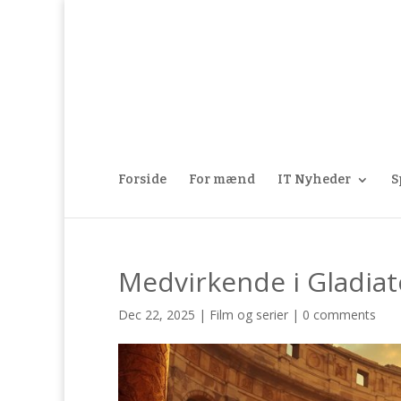
Forside
For mænd
IT Nyheder
S
Medvirkende i Gladiat
Dec 22, 2025
|
Film og serier
|
0 comments