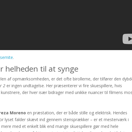
osemite
.
år helheden til at synge
elen af opmærksomheden, er det ofte birollerne, der tilfører den dyb
r 2
er ingen undtagelse. Her præsenterer vi fire skuespillere, hvis
e kunstnere, der hver især bidrager med unikke nuancer til filmens mos
reza Moreno
en præstation, der er både stille og elektrisk. Hendes
 lyset falder skævt ind gennem stensprækker – er et mesterværk i
ere med et enkelt blik end mange skuespillere gør med hele