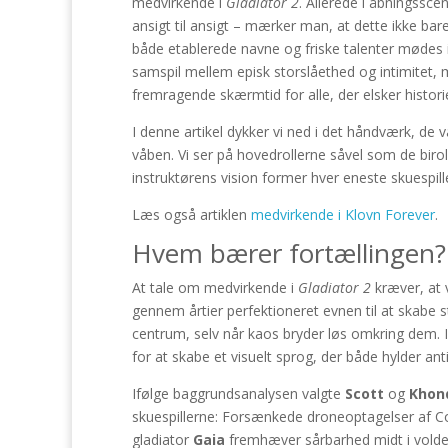
medvirkende i
Gladiator 2
. Allerede i åbningssce
ansigt til ansigt – mærker man, at dette ikke bar
både etablerede navne og friske talenter mødes i
samspil mellem episk storslåethed og intimitet
fremragende skærmtid for alle, der elsker histor
I denne artikel dykker vi ned i det håndværk, de
våben. Vi ser på hovedrollerne såvel som de birol
instruktørens vision former hver eneste skuespill
Læs også artiklen
medvirkende i Klovn Forever
.
Hvem bærer fortællingen? 
At tale om medvirkende i
Gladiator 2
kræver, at v
gennem årtier perfektioneret evnen til at skabe 
centrum, selv når kaos bryder løs omkring dem. 
for at skabe et visuelt sprog, der både hylder an
Ifølge baggrundsanalysen valgte
Scott
og
Khond
skuespillerne: Forsænkede droneoptagelser af C
gladiator
Gaia
fremhæver sårbarhed midt i volde