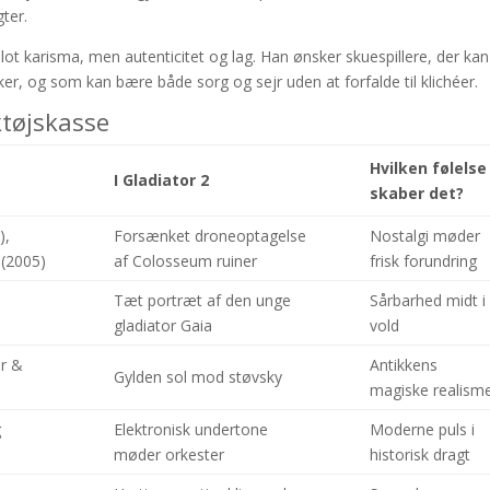
ter.
 blot karisma, men autenticitet og lag. Han ønsker skuespillere, der kan
r, og som kan bære både sorg og sejr uden at forfalde til klichéer.
ktøjskasse
Hvilken følelse
I Gladiator 2
skaber det?
),
Forsænket droneoptagelse
Nostalgi møder
(2005)
af Colosseum ruiner
frisk forundring
Tæt portræt af den unge
Sårbarhed midt i
gladiator Gaia
vold
r &
Antikkens
Gylden sol mod støvsky
magiske realism
g
Elektronisk undertone
Moderne puls i
møder orkester
historisk dragt