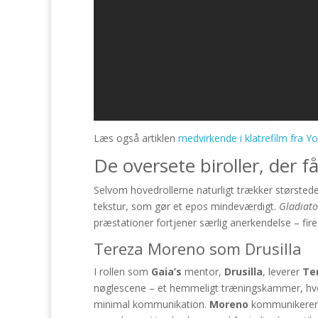
Læs også artiklen
medvirkende i klatrefilm fra Y
De oversete biroller, der f
Selvom hovedrollerne naturligt trækker størsted
tekstur, som gør et epos mindeværdigt.
Gladiato
præstationer fortjener særlig anerkendelse – fir
Tereza Moreno som Drusilla
I rollen som
Gaia’s
mentor,
Drusilla
, leverer
Te
nøglescene – et hemmeligt træningskammer, hvor
minimal kommunikation.
Moreno
kommunikerer m