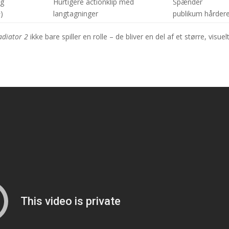
ng
Hurtigere actionklip med
Spænder
n
)
langtagninger
publikum hårder
adiator 2
ikke bare spiller en rolle – de bliver en del af et større, visuel