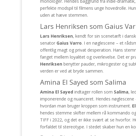
monologer. Hendes baggrund fra indie-dramatik, hv
perfekte modspil til filmens unge hovedrolle. H
uden at hæve stemmen.
Lars Henriksen som Gaius Var
Lars Henriksen
, kendt for sin scenetæft i dansk
senator
Gaius Varro
. I en nøglescene – et råd
offentlig magt og privat desperation. Hans st
fanget mellem loyalitet og overlevelse. Det er 
Henriksen
benytter pauder, mikrogester og subti
verden er ved at bryde sammen.
Amina El Sayed som Salima
Amina El Sayed
indtager rollen som
Salima
, l
imponerende og nuanceret. Hendes nøglescene – e
hvordan man bruger kroppen som instrument.
E
hendes stemme skifter mellem rå kommando og e
TIFF i 2022, og det er ikke svært at se hvorfor. H
forfaldet til stereotype. I stedet skaber hun en ko