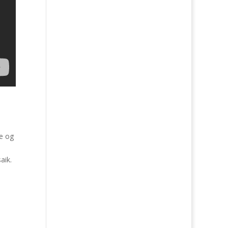
de og
aik.