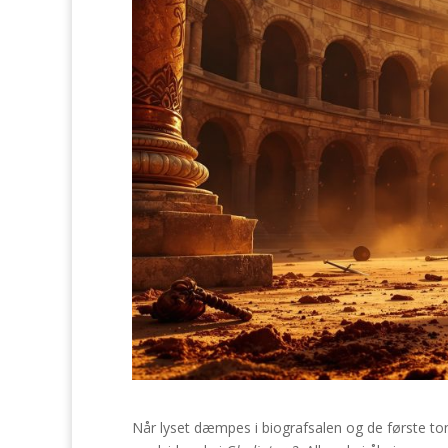
Når lyset dæmpes i biografsalen og de første ton