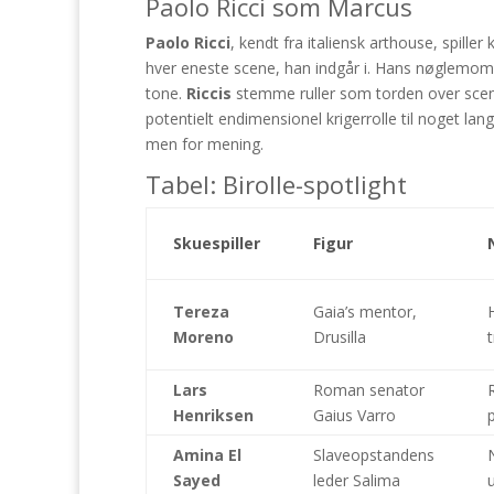
Paolo Ricci som Marcus
Paolo Ricci
, kendt fra italiensk arthouse, spille
hver eneste scene, han indgår i. Hans nøglemomen
tone.
Riccis
stemme ruller som torden over scene
potentielt endimensionel krigerrolle til noget l
men for mening.
Tabel: Birolle-spotlight
Skuespiller
Figur
Tereza
Gaia’s mentor,
Moreno
Drusilla
Lars
Roman senator
Henriksen
Gaius Varro
Amina El
Slaveopstandens
Sayed
leder Salima