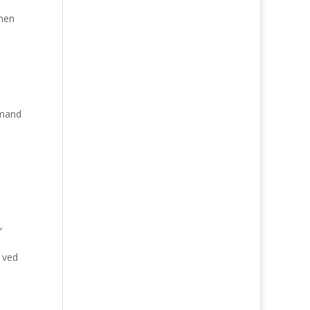
mmen
 mand
,
 ved