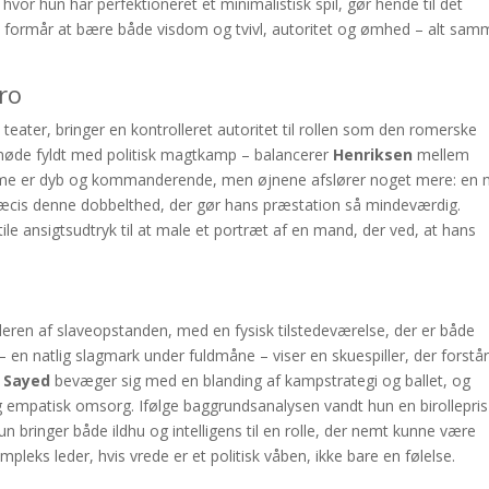
or hun har perfektioneret et minimalistisk spil, gør hende til det
un formår at bære både visdom og tvivl, autoritet og ømhed – alt sa
ro
 teater, bringer en kontrolleret autoritet til rollen som den romerske
smøde fyldt med politisk magtkamp – balancerer
Henriksen
mellem
emme er dyb og kommanderende, men øjnene afslører noget mere: en
præcis denne dobbelthed, der gør hans præstation så mindeværdig.
le ansigtsudtryk til at male et portræt af en mand, der ved, at hans
ederen af slaveopstanden, med en fysisk tilstedeværelse, der er både
n natlig slagmark under fuldmåne – viser en skuespiller, der forstår
l Sayed
bevæger sig med en blanding af kampstrategi og ballet, og
mpatisk omsorg. Ifølge baggrundsanalysen vandt hun en birollepris
un bringer både ildhu og intelligens til en rolle, der nemt kunne være
mpleks leder, hvis vrede er et politisk våben, ikke bare en følelse.