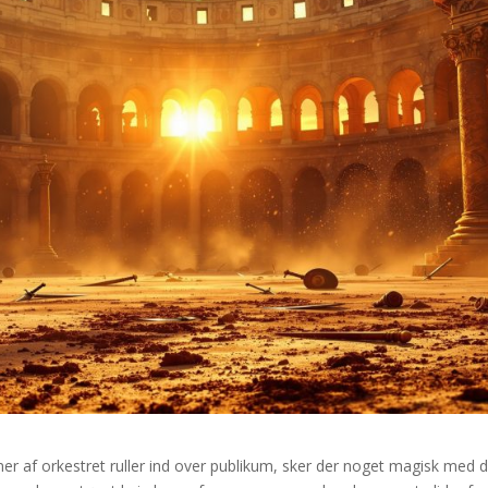
er af orkestret ruller ind over publikum, sker der noget magisk med 