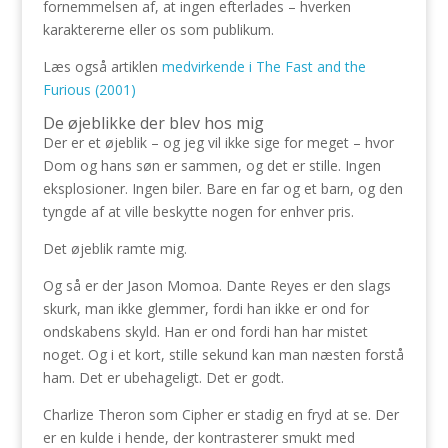
fornemmelsen af, at ingen efterlades – hverken
karaktererne eller os som publikum.
Læs også artiklen
medvirkende i The Fast and the
Furious (2001)
De øjeblikke der blev hos mig
Der er et øjeblik – og jeg vil ikke sige for meget – hvor
Dom og hans søn er sammen, og det er stille. Ingen
eksplosioner. Ingen biler. Bare en far og et barn, og den
tyngde af at ville beskytte nogen for enhver pris.
Det øjeblik ramte mig.
Og så er der Jason Momoa. Dante Reyes er den slags
skurk, man ikke glemmer, fordi han ikke er ond for
ondskabens skyld. Han er ond fordi han har mistet
noget. Og i et kort, stille sekund kan man næsten forstå
ham. Det er ubehageligt. Det er godt.
Charlize Theron som Cipher er stadig en fryd at se. Der
er en kulde i hende, der kontrasterer smukt med