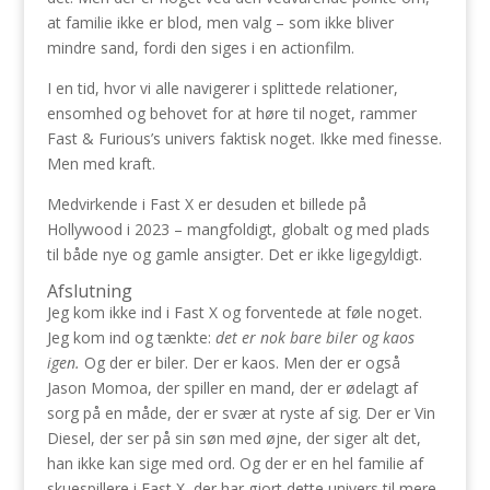
at familie ikke er blod, men valg – som ikke bliver
mindre sand, fordi den siges i en actionfilm.
I en tid, hvor vi alle navigerer i splittede relationer,
ensomhed og behovet for at høre til noget, rammer
Fast & Furious’s univers faktisk noget. Ikke med finesse.
Men med kraft.
Medvirkende i Fast X er desuden et billede på
Hollywood i 2023 – mangfoldigt, globalt og med plads
til både nye og gamle ansigter. Det er ikke ligegyldigt.
Afslutning
Jeg kom ikke ind i Fast X og forventede at føle noget.
Jeg kom ind og tænkte:
det er nok bare biler og kaos
igen.
Og der er biler. Der er kaos. Men der er også
Jason Momoa, der spiller en mand, der er ødelagt af
sorg på en måde, der er svær at ryste af sig. Der er Vin
Diesel, der ser på sin søn med øjne, der siger alt det,
han ikke kan sige med ord. Og der er en hel familie af
skuespillere i Fast X, der har gjort dette univers til mere