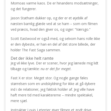
Momoas varme kaos. De er hinandens modsætninger,
og det fungerer.
Jason Statham dukker op, og der er et øjeblik af
næsten barnlig glæde ved at se ham – som om filmen
ved præcis, hvad den giver os, og siger: “Værsgo.”
Scott Eastwood er også med, og selvom hans rolle ikke
er den dybeste, er han en del af det store billede, der
holder The Fast Saga sammen.
Det der ikke helt ramte
Jeg vil ikke lyve. Der er scener, hvor jeg lænede mig lidt
tilbage og tænkte:
nu er det for meget
.
Fast X er stor. Meget stor. Og nogle gange føles
størrelsen som en undskyldning for ikke at gå dybere
ind i de relationer, jeg faktisk holder af. Jeg ville have
haft mere tid med karaktererne – mindre spektakel,
mere sjæl.
Instruktør Louis Leterrier giver filmen et godt drive,