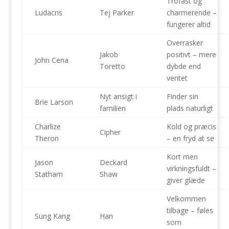
Trofast og
Ludacris
Tej Parker
charmerende –
fungerer altid
Overrasker
Jakob
positivt – mere
John Cena
Toretto
dybde end
ventet
Nyt ansigt i
Finder sin
Brie Larson
familien
plads naturligt
Charlize
Kold og præcis
Cipher
Theron
– en fryd at se
Kort men
Jason
Deckard
virkningsfuldt –
Statham
Shaw
giver glæde
Velkommen
tilbage – føles
Sung Kang
Han
som