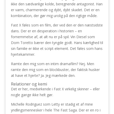
ikke den sædvanlige kolde, beregnende antagonist. Han
er varm, charmerende og dybt, dybt skadet. Det er en
kombination, der gør mig urolig på den rigtige måde.
Fast X føles som en film, der ved den er den næstsidste
dans. Der er en desperation i historien – en
fornemmelse af, at alt nu er på spil. Vin Diesel som
Dom Toretto bærer den tyngde godt. Hans kærlighed til
sin familie er ikke et script-element. Det føles som hans
hjertekammer.
Ramte den mig som en intim dramafilm? Nej. Men
ramte den mig som en blockbuster, der faktisk husker
at have et hjerte? Ja. Jeg mærkede den.
Relationer og kemi
Det er her, medvirkende i Fast X virkelig skinner – eller
nogle gange ikke helt gør.
Michelle Rodriguez som Letty er stadig et af mine
yndlingsmennesker i hele The Fast Saga. Der er en ro i