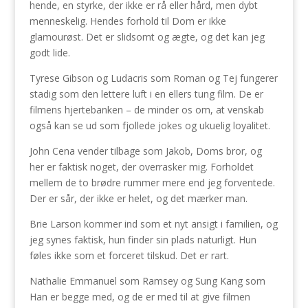
hende, en styrke, der ikke er rå eller hård, men dybt
menneskelig. Hendes forhold til Dom er ikke
glamourøst. Det er slidsomt og ægte, og det kan jeg
godt lide.
Tyrese Gibson og Ludacris som Roman og Tej fungerer
stadig som den lettere luft i en ellers tung film. De er
filmens hjertebanken – de minder os om, at venskab
også kan se ud som fjollede jokes og ukuelig loyalitet.
John Cena vender tilbage som Jakob, Doms bror, og
her er faktisk noget, der overrasker mig. Forholdet
mellem de to brødre rummer mere end jeg forventede.
Der er sår, der ikke er helet, og det mærker man.
Brie Larson kommer ind som et nyt ansigt i familien, og
jeg synes faktisk, hun finder sin plads naturligt. Hun
føles ikke som et forceret tilskud. Det er rart.
Nathalie Emmanuel som Ramsey og Sung Kang som
Han er begge med, og de er med til at give filmen