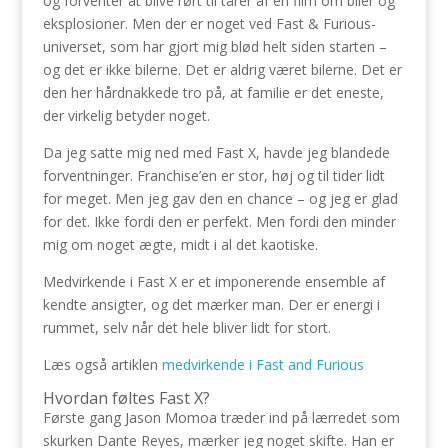
og forventer at blive rørt til tårer af en film om biler og
eksplosioner. Men der er noget ved Fast & Furious-
universet, som har gjort mig blød helt siden starten –
og det er ikke bilerne. Det er aldrig været bilerne. Det er
den her hårdnakkede tro på, at familie er det eneste,
der virkelig betyder noget.
Da jeg satte mig ned med Fast X, havde jeg blandede
forventninger. Franchise’en er stor, høj og til tider lidt
for meget. Men jeg gav den en chance – og jeg er glad
for det. Ikke fordi den er perfekt. Men fordi den minder
mig om noget ægte, midt i al det kaotiske.
Medvirkende i Fast X er et imponerende ensemble af
kendte ansigter, og det mærker man. Der er energi i
rummet, selv når det hele bliver lidt for stort.
Læs også artiklen
medvirkende i Fast and Furious
Hvordan føltes Fast X?
Første gang Jason Momoa træder ind på lærredet som
skurken Dante Reyes, mærker jeg noget skifte. Han er