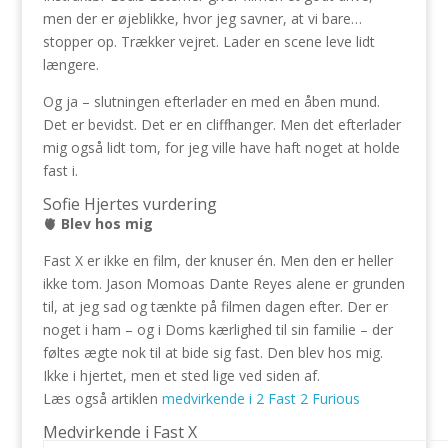
men der er øjeblikke, hvor jeg savner, at vi bare…
stopper op. Trækker vejret. Lader en scene leve lidt
længere.
Og ja – slutningen efterlader en med en åben mund.
Det er bevidst. Det er en cliffhanger. Men det efterlader
mig også lidt tom, for jeg ville have haft noget at holde
fast i.
Sofie Hjertes vurdering
🫀 Blev hos mig
Fast X er ikke en film, der knuser én. Men den er heller
ikke tom. Jason Momoas Dante Reyes alene er grunden
til, at jeg sad og tænkte på filmen dagen efter. Der er
noget i ham – og i Doms kærlighed til sin familie – der
føltes ægte nok til at bide sig fast. Den blev hos mig.
Ikke i hjertet, men et sted lige ved siden af.
Læs også artiklen
medvirkende i 2 Fast 2 Furious
Medvirkende i Fast X