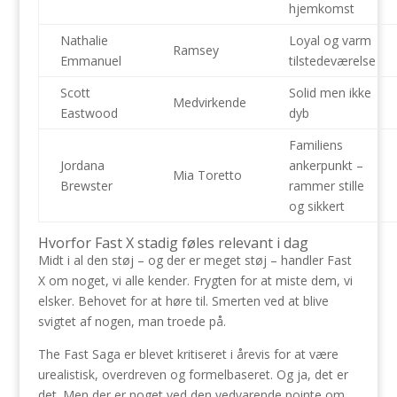
hjemkomst
Nathalie
Loyal og varm
Ramsey
Emmanuel
tilstedeværelse
Scott
Solid men ikke
Medvirkende
Eastwood
dyb
Familiens
Jordana
ankerpunkt –
Mia Toretto
Brewster
rammer stille
og sikkert
Hvorfor Fast X stadig føles relevant i dag
Midt i al den støj – og der er meget støj – handler Fast
X om noget, vi alle kender. Frygten for at miste dem, vi
elsker. Behovet for at høre til. Smerten ved at blive
svigtet af nogen, man troede på.
The Fast Saga er blevet kritiseret i årevis for at være
urealistisk, overdreven og formelbaseret. Og ja, det er
det. Men der er noget ved den vedvarende pointe om,