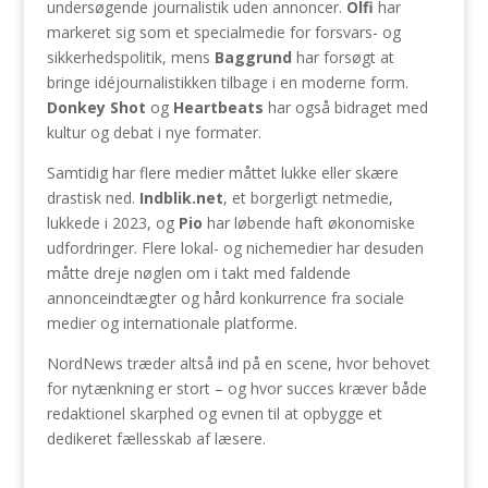
undersøgende journalistik uden annoncer.
Olfi
har
markeret sig som et specialmedie for forsvars- og
sikkerhedspolitik, mens
Baggrund
har forsøgt at
bringe idéjournalistikken tilbage i en moderne form.
Donkey Shot
og
Heartbeats
har også bidraget med
kultur og debat i nye formater.
Samtidig har flere medier måttet lukke eller skære
drastisk ned.
Indblik.net
, et borgerligt netmedie,
lukkede i 2023, og
Pio
har løbende haft økonomiske
udfordringer. Flere lokal- og nichemedier har desuden
måtte dreje nøglen om i takt med faldende
annonceindtægter og hård konkurrence fra sociale
medier og internationale platforme.
NordNews træder altså ind på en scene, hvor behovet
for nytænkning er stort – og hvor succes kræver både
redaktionel skarphed og evnen til at opbygge et
dedikeret fællesskab af læsere.