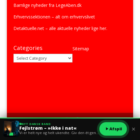
Barnlige nyheder fra
LegeAben.dk
Erhvervssektionen
– alt om erhvervslivet
Detaktuelle.net
– alle aktuelle nyheder lige her.
Categories
Sitemap
Categories
NYT DANSK BAND
×
Fejlstrøm – »Ikke i nat«
Afspil
Se flere af Black Springs medier
her
Vi er helt nye og helt ukendte. Giv den ét gennemlyt?