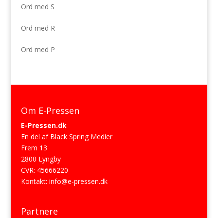
Ord med S
Ord med R
Ord med P
Om E-Pressen
E-Pressen.dk
En del af Black Spring Medier
Frem 13
2800 Lyngby
CVR: 45666220
Kontakt:
info@e-pressen.dk
Partnere