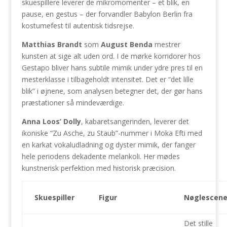
skuespillere leverer de mikromomenter – et blik, en
pause, en gestus – der forvandler Babylon Berlin fra
kostumefest til autentisk tidsrejse.
Matthias Brandt
som
August Benda
mestrer
kunsten at sige alt uden ord. I de mørke korridorer hos
Gestapo bliver hans subtile mimik under ydre pres til en
mesterklasse i tilbageholdt intensitet. Det er “det lille
blik” i øjnene, som analysen betegner det, der gør hans
præstationer så mindeværdige.
Anna Loos’
Dolly
, kabaretsangerinden, leverer det
ikoniske “Zu Asche, zu Staub”-nummer i Moka Efti med
en karkat vokaludladning og dyster mimik, der fanger
hele periodens dekadente melankoli. Her mødes
kunstnerisk perfektion med historisk præcision.
Skuespiller
Figur
Nøglescen
Det stille