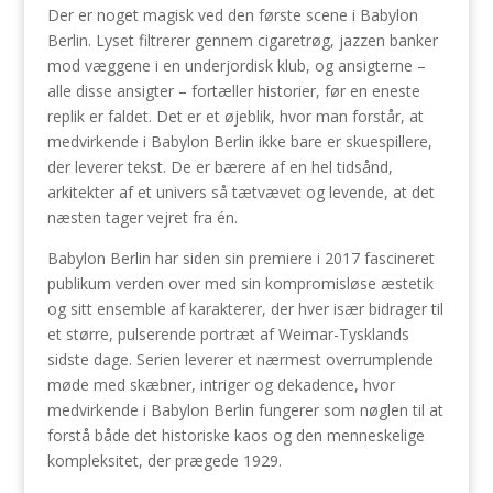
Der er noget magisk ved den første scene i Babylon
Berlin. Lyset filtrerer gennem cigaretrøg, jazzen banker
mod væggene i en underjordisk klub, og ansigterne –
alle disse ansigter – fortæller historier, før en eneste
replik er faldet. Det er et øjeblik, hvor man forstår, at
medvirkende i Babylon Berlin ikke bare er skuespillere,
der leverer tekst. De er bærere af en hel tidsånd,
arkitekter af et univers så tætvævet og levende, at det
næsten tager vejret fra én.
Babylon Berlin har siden sin premiere i 2017 fascineret
publikum verden over med sin kompromisløse æstetik
og sitt ensemble af karakterer, der hver især bidrager til
et større, pulserende portræt af Weimar-Tysklands
sidste dage. Serien leverer et nærmest overrumplende
møde med skæbner, intriger og dekadence, hvor
medvirkende i Babylon Berlin fungerer som nøglen til at
forstå både det historiske kaos og den menneskelige
kompleksitet, der prægede 1929.