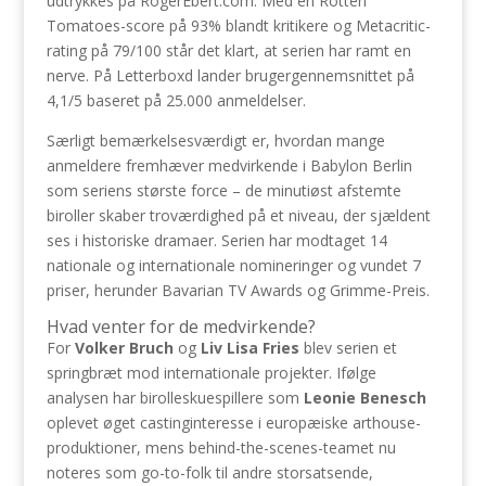
udtrykkes på RogerEbert.com. Med en Rotten
Tomatoes-score på 93% blandt kritikere og Metacritic-
rating på 79/100 står det klart, at serien har ramt en
nerve. På Letterboxd lander brugergennemsnittet på
4,1/5 baseret på 25.000 anmeldelser.
Særligt bemærkelsesværdigt er, hvordan mange
anmeldere fremhæver medvirkende i Babylon Berlin
som seriens største force – de minutiøst afstemte
biroller skaber troværdighed på et niveau, der sjældent
ses i historiske dramaer. Serien har modtaget 14
nationale og internationale nomineringer og vundet 7
priser, herunder Bavarian TV Awards og Grimme-Preis.
Hvad venter for de medvirkende?
For
Volker Bruch
og
Liv Lisa Fries
blev serien et
springbræt mod internationale projekter. Ifølge
analysen har birolleskuespillere som
Leonie Benesch
oplevet øget castinginteresse i europæiske arthouse-
produktioner, mens behind-the-scenes-teamet nu
noteres som go-to-folk til andre storsatsende,