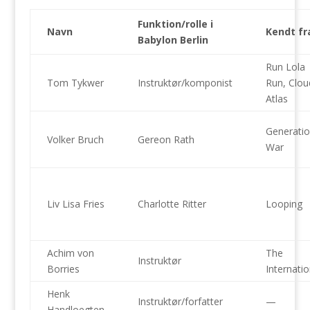
Funktion/rolle i
Navn
Kendt fr
Babylon Berlin
Run Lola
Tom Tykwer
Instruktør/komponist
Run, Clou
Atlas
Generati
Volker Bruch
Gereon Rath
War
Liv Lisa Fries
Charlotte Ritter
Looping
Achim von
The
Instruktør
Borries
Internatio
Henk
Instruktør/forfatter
—
Handloegten