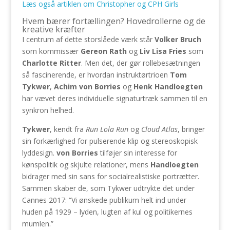
Læs også artiklen om Christopher og CPH Girls
Hvem bærer fortællingen? Hovedrollerne og de
kreative kræfter
I centrum af dette storslåede værk står
Volker Bruch
som kommissær
Gereon Rath
og
Liv Lisa Fries
som
Charlotte Ritter
. Men det, der gør rollebesætningen
så fascinerende, er hvordan instruktørtrioen
Tom
Tykwer
,
Achim von Borries
og
Henk Handloegten
har vævet deres individuelle signaturtræk sammen til en
synkron helhed.
Tykwer
, kendt fra
Run Lola Run
og
Cloud Atlas
, bringer
sin forkærlighed for pulserende klip og stereoskopisk
lyddesign.
von Borries
tilføjer sin interesse for
kønspolitik og skjulte relationer, mens
Handloegten
bidrager med sin sans for socialrealistiske portrætter.
Sammen skaber de, som Tykwer udtrykte det under
Cannes 2017: “Vi ønskede publikum helt ind under
huden på 1929 – lyden, lugten af kul og politikernes
mumlen.”