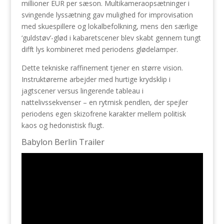
millioner EUR per sæson. Multikameraopsætninger i
svingende lyssætning gav mulighed for improvisation
med skuespillere og lokalbefolkning, mens den særlige
‘guldstøv’-glød i kabaretscener blev skabt gennem tungt
difft lys kombineret med periodens glødelamper.
Dette tekniske raffinement tjener en større vision.
Instruktørerne arbejder med hurtige krydsklip i
jagtscener versus lingerende tableau i
nattelivssekvenser – en rytmisk pendlen, der spejler
periodens egen skizofrene karakter mellem politisk
kaos og hedonistisk flugt.
Babylon Berlin Trailer