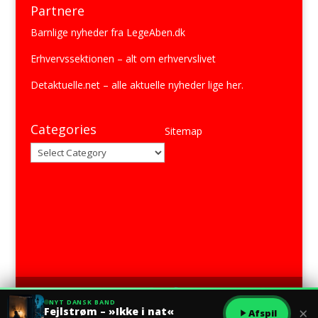
Partnere
Barnlige nyheder fra
LegeAben.dk
Erhvervssektionen
– alt om erhvervslivet
Detaktuelle.net
– alle aktuelle nyheder lige her.
Categories
Sitemap
Categories
NYT DANSK BAND
×
Fejlstrøm – »Ikke i nat«
Afspil