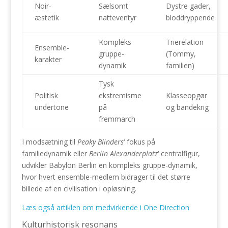
Noir-
Sælsomt
Dystre gader,
æstetik
natteventyr
bloddryppende
Kompleks
Trierelation
Ensemble-
gruppe-
(Tommy,
karakter
dynamik
familien)
Tysk
Politisk
ekstremisme
Klasseopgør
undertone
på
og bandekrig
fremmarch
I modsætning til
Peaky Blinders
‘ fokus på
familiedynamik eller
Berlin Alexanderplatz
‘ centralfigur,
udvikler Babylon Berlin en kompleks gruppe-dynamik,
hvor hvert ensemble-medlem bidrager til det større
billede af en civilisation i opløsning.
Læs også artiklen om medvirkende i One Direction
Kulturhistorisk resonans