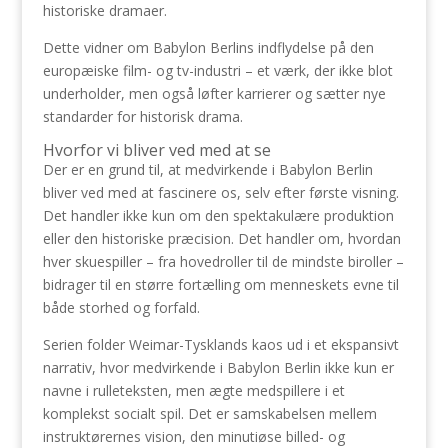
historiske dramaer.
Dette vidner om Babylon Berlins indflydelse på den
europæiske film- og tv-industri – et værk, der ikke blot
underholder, men også løfter karrierer og sætter nye
standarder for historisk drama.
Hvorfor vi bliver ved med at se
Der er en grund til, at medvirkende i Babylon Berlin
bliver ved med at fascinere os, selv efter første visning.
Det handler ikke kun om den spektakulære produktion
eller den historiske præcision. Det handler om, hvordan
hver skuespiller – fra hovedroller til de mindste biroller –
bidrager til en større fortælling om menneskets evne til
både storhed og forfald.
Serien folder Weimar-Tysklands kaos ud i et ekspansivt
narrativ, hvor medvirkende i Babylon Berlin ikke kun er
navne i rulleteksten, men ægte medspillere i et
komplekst socialt spil. Det er samskabelsen mellem
instruktørernes vision, den minutiøse billed- og