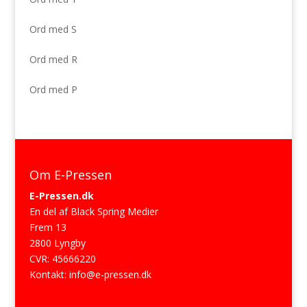
Ord med S
Ord med R
Ord med P
Om E-Pressen
E-Pressen.dk
En del af Black Spring Medier
Frem 13
2800 Lyngby
CVR: 45666220
Kontakt:
info@e-pressen.dk