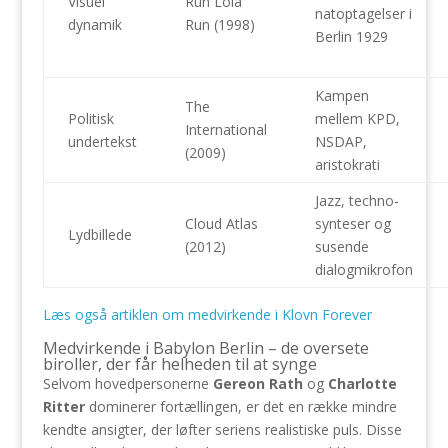
Visuel
Run Lola
natoptagelser i
dynamik
Run (1998)
Berlin 1929
Kampen
The
Politisk
mellem KPD,
International
undertekst
NSDAP,
(2009)
aristokrati
Jazz, techno-
Cloud Atlas
synteser og
Lydbillede
(2012)
susende
dialogmikrofon
Læs også artiklen om medvirkende i Klovn Forever
Medvirkende i Babylon Berlin – de oversete
biroller, der får helheden til at synge
Selvom hovedpersonerne
Gereon Rath
og
Charlotte
Ritter
dominerer fortællingen, er det en række mindre
kendte ansigter, der løfter seriens realistiske puls. Disse