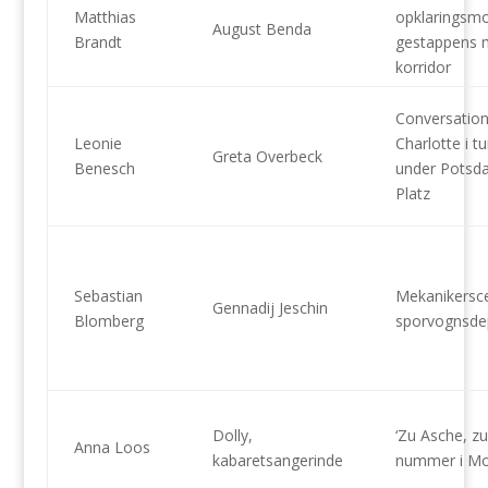
Matthias
opklaringsm
August Benda
Brandt
gestappens 
korridor
Conversatio
Leonie
Charlotte i t
Greta Overbeck
Benesch
under Potsd
Platz
Sebastian
Mekanikersce
Gennadij Jeschin
Blomberg
sporvognsde
Dolly,
‘Zu Asche, zu
Anna Loos
kabaretsangerinde
nummer i Mok