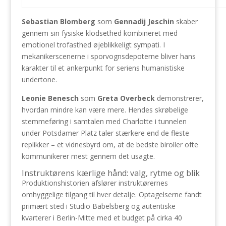
Sebastian Blomberg
som
Gennadij Jeschin
skaber
gennem sin fysiske klodsethed kombineret med
emotionel trofasthed øjeblikkeligt sympati. I
mekanikerscenerne i sporvognsdepoterne bliver hans
karakter til et ankerpunkt for seriens humanistiske
undertone.
Leonie Benesch
som
Greta Overbeck
demonstrerer,
hvordan mindre kan være mere. Hendes skrøbelige
stemmeføring i samtalen med Charlotte i tunnelen
under Potsdamer Platz taler stærkere end de fleste
replikker – et vidnesbyrd om, at de bedste biroller ofte
kommunikerer mest gennem det usagte.
Instruktørens kærlige hånd: valg, rytme og blik
Produktionshistorien afslører instruktørernes
omhyggelige tilgang til hver detalje. Optagelserne fandt
primært sted i Studio Babelsberg og autentiske
kvarterer i Berlin-Mitte med et budget på cirka 40