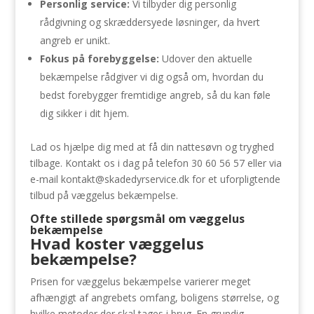
Personlig service:
Vi tilbyder dig personlig
rådgivning og skræddersyede løsninger, da hvert
angreb er unikt.
Fokus på forebyggelse:
Udover den aktuelle
bekæmpelse rådgiver vi dig også om, hvordan du
bedst forebygger fremtidige angreb, så du kan føle
dig sikker i dit hjem.
Lad os hjælpe dig med at få din nattesøvn og tryghed
tilbage. Kontakt os i dag på telefon 30 60 56 57 eller via
e-mail
kontakt@skadedyrservice.dk
for et uforpligtende
tilbud på væggelus bekæmpelse.
Ofte stillede spørgsmål om væggelus
bekæmpelse
Hvad koster væggelus
bekæmpelse?
Prisen for væggelus bekæmpelse varierer meget
afhængigt af angrebets omfang, boligens størrelse, og
hvilke metoder der skal tages i brug. En grundig