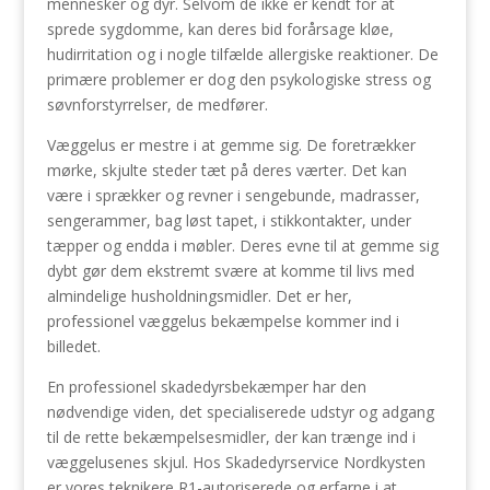
mennesker og dyr. Selvom de ikke er kendt for at
sprede sygdomme, kan deres bid forårsage kløe,
hudirritation og i nogle tilfælde allergiske reaktioner. De
primære problemer er dog den psykologiske stress og
søvnforstyrrelser, de medfører.
Væggelus er mestre i at gemme sig. De foretrækker
mørke, skjulte steder tæt på deres værter. Det kan
være i sprækker og revner i sengebunde, madrasser,
sengerammer, bag løst tapet, i stikkontakter, under
tæpper og endda i møbler. Deres evne til at gemme sig
dybt gør dem ekstremt svære at komme til livs med
almindelige husholdningsmidler. Det er her,
professionel væggelus bekæmpelse kommer ind i
billedet.
En professionel skadedyrsbekæmper har den
nødvendige viden, det specialiserede udstyr og adgang
til de rette bekæmpelsesmidler, der kan trænge ind i
væggelusenes skjul. Hos Skadedyrservice Nordkysten
er vores teknikere R1-autoriserede og erfarne i at