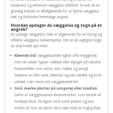
lokalisere og eliminere væggelus effektivt. Vi ved, at en
grundig indsats er altafgørende for at fjerne væggelus
helt og forhindre fremtidige angreb.
Hvordan opdager du væggelus og tegn på et
angreb?
At opdage væggelus i tide er afgørende for en hurtig og
effektiv væggelus bekæmpelse. Her er de vigtigste tegn,
du skal holde øje med:
Kløende bid:
Væggelusbider ligner ofte myggestik,
men de sidder typisk i rækker eller klynger på udsatte
hudområder som arme, ben, nakke og ansigt.
Biddene er ofte røde, kløende og kan udvikle sig til et
udslæt. Læs mere om væggelusbid her.
Små, mørke pletter på sengetøj eller madras:
Dette er væggelusenes ekskrementer, som består af
fordøjet blod. De ligner små sorte prikker og kan
smitte af, hvis du tørrer dem væk med en fugtig klud.