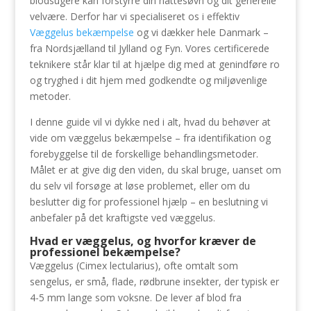
blodsugere kan forstyrre din nattesøvn og dit generelle
velvære. Derfor har vi specialiseret os i effektiv
Væggelus bekæmpelse
og vi dækker hele Danmark –
fra Nordsjælland til Jylland og Fyn. Vores certificerede
teknikere står klar til at hjælpe dig med at genindføre ro
og tryghed i dit hjem med godkendte og miljøvenlige
metoder.
I denne guide vil vi dykke ned i alt, hvad du behøver at
vide om væggelus bekæmpelse – fra identifikation og
forebyggelse til de forskellige behandlingsmetoder.
Målet er at give dig den viden, du skal bruge, uanset om
du selv vil forsøge at løse problemet, eller om du
beslutter dig for professionel hjælp – en beslutning vi
anbefaler på det kraftigste ved væggelus.
Hvad er væggelus, og hvorfor kræver de
professionel bekæmpelse?
Væggelus (Cimex lectularius), ofte omtalt som
sengelus, er små, flade, rødbrune insekter, der typisk er
4-5 mm lange som voksne. De lever af blod fra