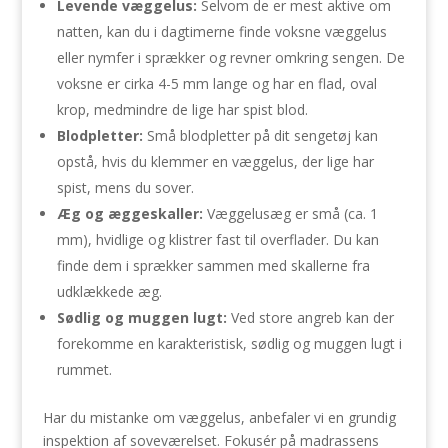
Levende væggelus:
Selvom de er mest aktive om
natten, kan du i dagtimerne finde voksne væggelus
eller nymfer i sprækker og revner omkring sengen. De
voksne er cirka 4-5 mm lange og har en flad, oval
krop, medmindre de lige har spist blod.
Blodpletter:
Små blodpletter på dit sengetøj kan
opstå, hvis du klemmer en væggelus, der lige har
spist, mens du sover.
Æg og æggeskaller:
Væggelusæg er små (ca. 1
mm), hvidlige og klistrer fast til overflader. Du kan
finde dem i sprækker sammen med skallerne fra
udklækkede æg.
Sødlig og muggen lugt:
Ved store angreb kan der
forekomme en karakteristisk, sødlig og muggen lugt i
rummet.
Har du mistanke om væggelus, anbefaler vi en grundig
inspektion af soveværelset. Fokusér på madrassens