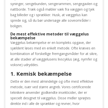
syninger, sengebunden, sengerammen, sengegavlen og
nattborde. Træk også møbler væk fra væggen og tjek
bag billeder og i sprækker. Husk, at væggelus kan
sprede sig, så du bør undersøge alle soveområder i
boligen.
De mest effektive metoder til væggelus
bekæmpelse
Væggelus bekæmpelse er en kompleks opgave, der
sjældent løses med en enkelt metode. Ofte kræves en
kombination af forskellige fremgangsmåder for at sikre,
at alle stadier af væggelusens livscyklus (æg, nymfer og
voksne) udryddes.
1. Kemisk bekæmpelse
Dette er den mest almindelige og ofte mest effektive
metode, især ved større angreb. Vores certificerede
teknikere anvender godkendte insekticider, der er
specielt designet til væggelus. Disse midler sprøjtes
direkte ind i alle de sprækker og revner, hvor