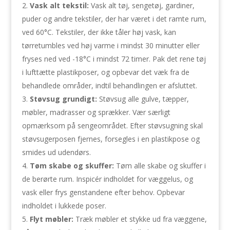
Vask alt tekstil:
Vask alt tøj, sengetøj, gardiner,
puder og andre tekstiler, der har været i det ramte rum,
ved 60°C. Tekstiler, der ikke tåler høj vask, kan
tørretumbles ved høj varme i mindst 30 minutter eller
fryses ned ved -18°C i mindst 72 timer. Pak det rene tøj
i lufttætte plastikposer, og opbevar det væk fra de
behandlede områder, indtil behandlingen er afsluttet.
Støvsug grundigt:
Støvsug alle gulve, tæpper,
møbler, madrasser og sprækker. Vær særligt
opmærksom på sengeområdet. Efter støvsugning skal
støvsugerposen fjernes, forsegles i en plastikpose og
smides ud udendørs.
Tøm skabe og skuffer:
Tøm alle skabe og skuffer i
de berørte rum. Inspicér indholdet for væggelus, og
vask eller frys genstandene efter behov. Opbevar
indholdet i lukkede poser.
Flyt møbler:
Træk møbler et stykke ud fra væggene,