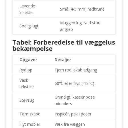
Levende
Små (4-5 mm) rødbrune
insekter
Muggen lugt ved stort
Sødlig lugt
angreb
Tabel: Forberedelse til væggelus
bekæmpelse
Opgaver
Detaljer
Ryd op
Fjern rod, skab adgang
Vask
60°C eller frys (-18°C)
tekstiler
Grundigt, kassér pose
Støvsug
udendørs
Tøm skabe
Inspicér, pak i poser
Flyt møbler
Væk fra væggen