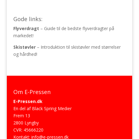
Gode links:
Flyverdragt
– Guide til de bedste flyverdragter på
markedet!
Skistøvler
– Introduktion til skistøvler med størrelser
og hårdhed!
Om E-Pressen
E-Pressen.dk
En del af Black Spring Medier
Frem 13
2800 Lyngby
CVR: 45666220
Kontakt:
info@e-pressen.dk